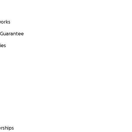
orks
 Guarantee
ies
rships