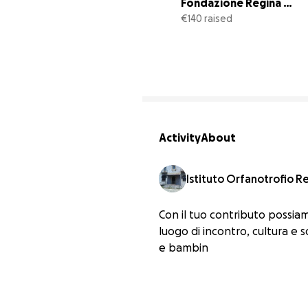
Fondazione Regina 
Margherita
€140 raised
Activity
About
Istituto Orfanotrofio R
Con il tuo contributo possiam
luogo di incontro, cultura e s
e bambin