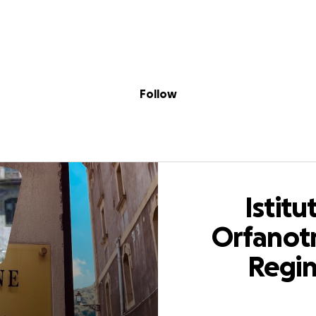
Sig
Skip to content
Donate
Fundraise
About
in
fanotrofio Regin
Follow
Istitu
Orfanotr
Regi
Marghe