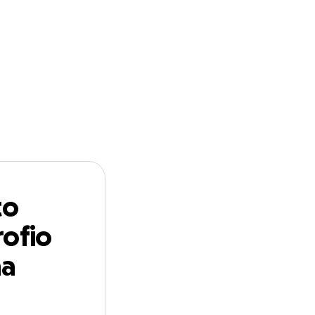
n
Start a
Follow
GoFundMe
a Margherita
to
ofio
na
rita