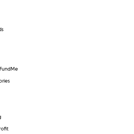
ds
GoFundMe
ories
g
ofit