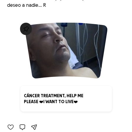
deseo a nadie... R
CÁNCER TREATMENT, HELP ME
PLEASE ❤️I WANT TO LIVE❤️
0% complete