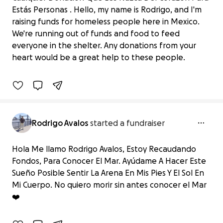
Estás Personas . Hello, my name is Rodrigo, and I'm
raising funds for homeless people here in Mexico.
Ayuda Al Albergue, Niños En Situación
We're running out of funds and food to feed
De Calle...✨
everyone in the shelter. Any donations from your
$0 raised
heart would be a great help to these people.
0% complete
Rodrigo Avalos
started a fundraiser
Hola Me llamo Rodrigo Avalos, Estoy Recaudando
Fondos, Para Conocer El Mar. Ayúdame A Hacer Este
Sueño Posible Sentir La Arena En Mis Pies Y El Sol En
Ayúdame a conocer el mar...❤️
Mi Cuerpo. No quiero morir sin antes conocer el Mar ️
$0 raised
❤️
0% complete