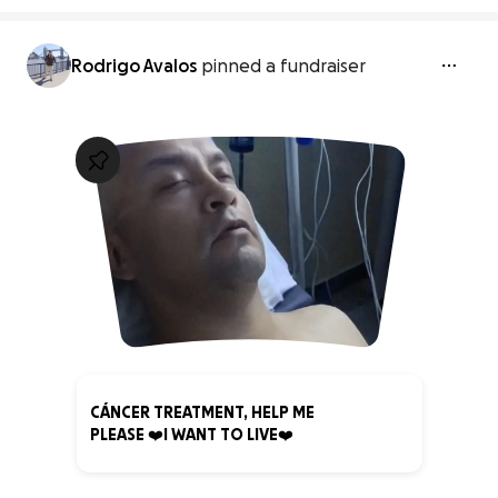
Rodrigo Avalos
pinned a fundraiser
CÁNCER TREATMENT, HELP ME
PLEASE ❤️I WANT TO LIVE❤️
0% complete