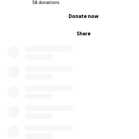
58 donations
0% complete
Donate now
Share
Je me rends bien compte qui si c’est la première fois qu
entendez parlé de ce conflit et de ce qui est en train d’a
ces femmes, hommes et enfants, cela peux vous paraît
choquant ou même incompréhensible, inimaginable, imp
Et pourtant…