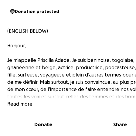
Donation protected
(ENGLISH BELOW)
Bonjour,
Je m’appelle Priscilla Adade. Je suis béninoise, togolaise,
ghanéenne et belge, actrice, productrice, podcasteuse,
fille, surfeuse, voyageuse et plein d’autres termes pour 
de me définir. Mais surtout, je suis convaincue, au plus 
de mon cœur, de l’importance de faire entendre nos voi
toutes les voix et surtout celles des femmes et des ho
n’ont pas l’habitude de se faire entendre ou même, qui
Read more
souvent forcé au silence. Je suis consciente de ma chan
mon privilège de faire un métier qui me permets de m’e
Donate
Share
et d’avoir accès à divers outils et médias afin de faire e
ma voix.