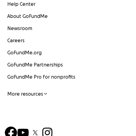
Help Center
About GoFundMe
Newsroom
Careers
GoFundMe.org
GoFundMe Partnerships
GoFundMe Pro for nonprofits
More resources