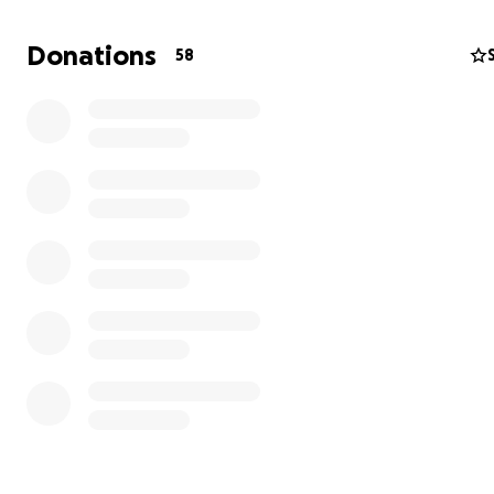
Donations
58
Cela fait des années que je suis au courant de ce qu’il se
dans l’Est de la République Démocratique du Congo (RD
à mes ami.es qui travaillent là-bas mais si vous n’êtes pas