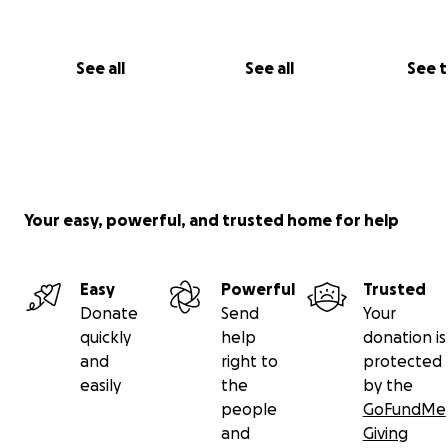
C’est pour cela que je souhaite partir dans les régions du
pour donner un atelier-formation au podcasting à un g
See all
See all
See 
femmes et hommes survivant.es, membres du Mouvem
National des Survivantes de violences sexuelles en RDC.
En savoir plus sur le mouvement des survivantes
Your easy, powerful, and trusted home for help
Easy
Powerful
Trusted
Donate
Send
Your
quickly
help
donation is
and
right to
protected
easily
the
by the
people
GoFundMe
and
Giving