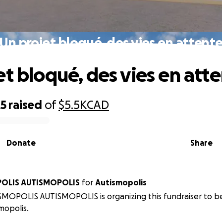
Un projet bloqué, des vies en attent
et bloqué, des vies en att
25
raised
of
$5.5K
CAD
Donate
Share
OLIS AUTISMOPOLIS
for
Autismopolis
SMOPOLIS AUTISMOPOLIS is organizing this fundraiser to b
mopolis.