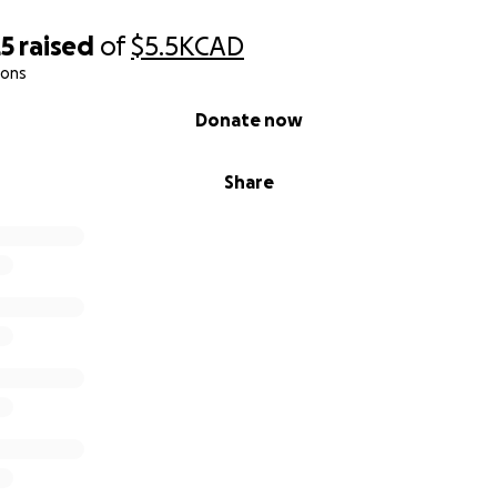
red to their needs.
25
raised
of
$5.5K
CAD
obstacle is threatening our project
ions
 are facing a complex legal situation. Someone is claiming t
n though they do not actually live there. They are merely st
Donate now
nd attempting to block the planned demolition scheduled 
Share
n is having serious consequences:
rt of construction until March 2026 (if we win our case befo
project timeline and housing delivery;
ficant legal expenses to defend our rights;
financial stability of our organization.
ing us away from our mission
y is another day without housing for people who urgently n
act of extortion, but we need your help to keep moving forw
p