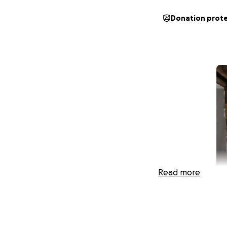
Donation prot
Read more
Autismopolis
est