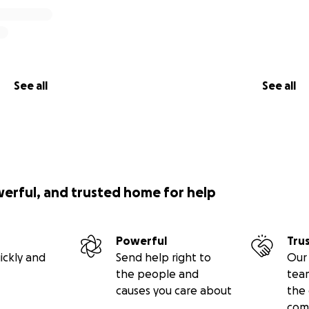
will help:
 necessary to assert our rights;
pted housing project;
term sustainability of Autismopolis and its mission.
See all
See all
 make a difference
g or small, brings us closer to our goal: to offer a home to
orting Autismopolis through this challenge. Your generosity i
werful, and trusted home for help
Powerful
Tru
ickly and
Send help right to
Our 
the people and
tea
causes you care about
the 
com