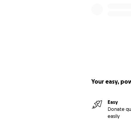
Your contribution 
• Cover legal fees
• Protect our ada
• Ensure the long-
Together, we can
Every donation, bi
most.
Thank you for supp
difficult time.
Your easy, po
Easy
Donate qu
easily