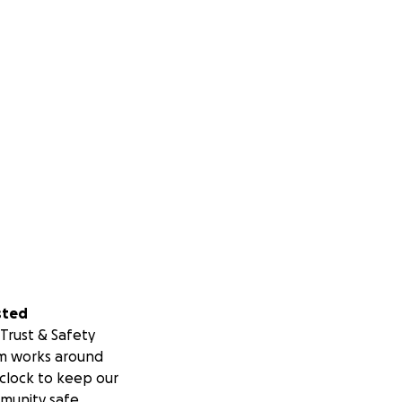
 those who need it
s a light in this
sted
Trust & Safety
m works around
clock to keep our
munity safe