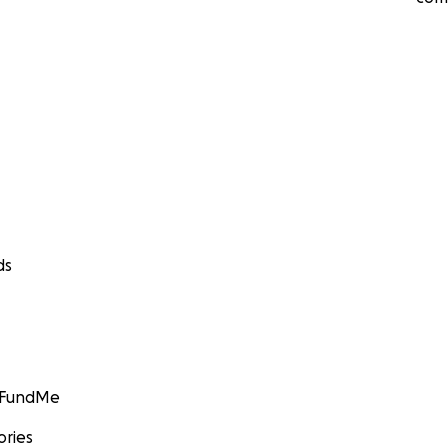
ds
GoFundMe
ories