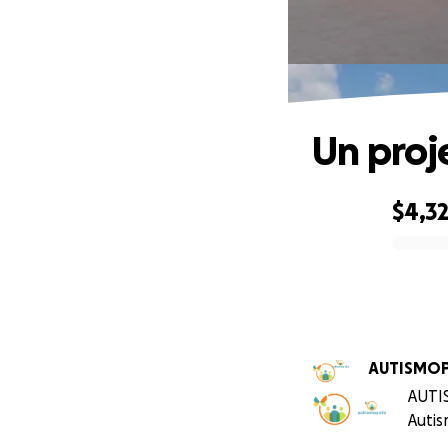
Un proj
$4,3
0% complete
AUTISMOP
AUTI
Autis