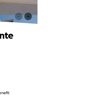
e
ente
enefit