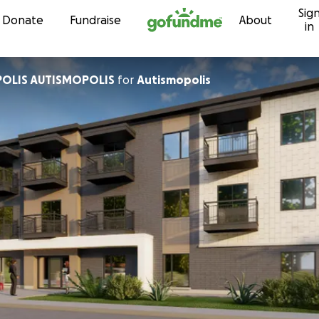
Sig
Skip to content
Donate
Fundraise
About
in
OLIS AUTISMOPOLIS
for
Autismopolis