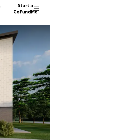
n
Start a
GoFundMe