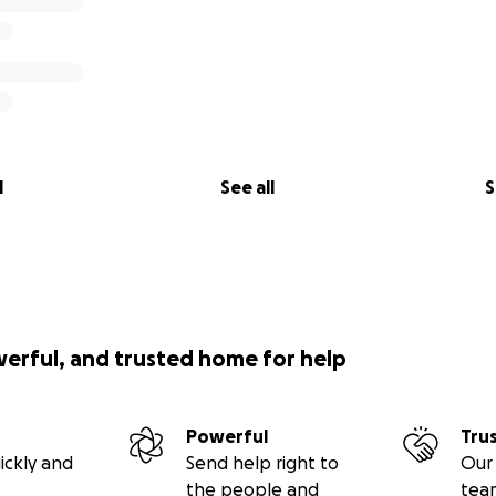
dados serán administrados por
La Gesta Inc.
Estamos compr
ure por generaciones.
to cultural de Toñita recibe atención nacional, nosotros q
emos que ha sido una estrella por su vida entera. Unámon
 tan icónico como la mujer que lo inspiró.
l
See all
S
parte. Celebra. Honremos a Toñita como ella nos ha honra
zón, unidad y alegría.
ud,
ta Fest ❤️
Gesta Inc.
werful, and trusted home for help
Powerful
Tru
ickly and
Send help right to
Our 
the people and
tea