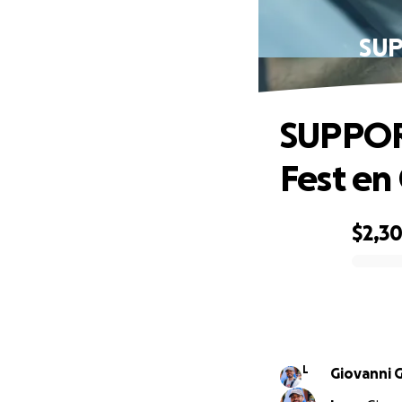
SUP
SUPPOR
Fest e
$2,3
0% complete
L
Giovanni 