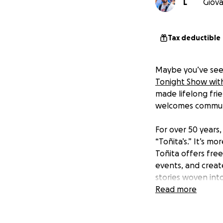
L
Giova
Tax deductible
Maybe you’ve see
Tonight Show with
made lifelong fri
welcomes commun
For over 50 years,
“Toñita’s.” It’s m
Toñita offers fre
events, and creat
stories woven into
a testament to th
Read more
Now, it’s our turn