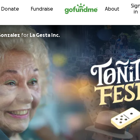
Sig
Skip to content
Donate
Fundraise
About
in
Gonzalez
for
La Gesta Inc.