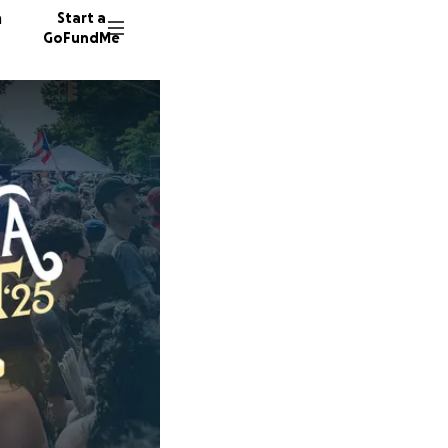
n
Start a
GoFundMe