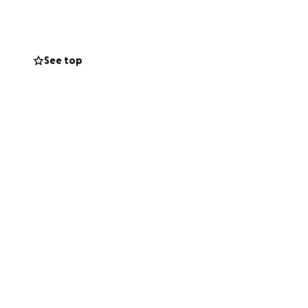
ture, is proud to
cy. While
ill need coverage
See top
oñita’s legacy
to those who have
ke this festival