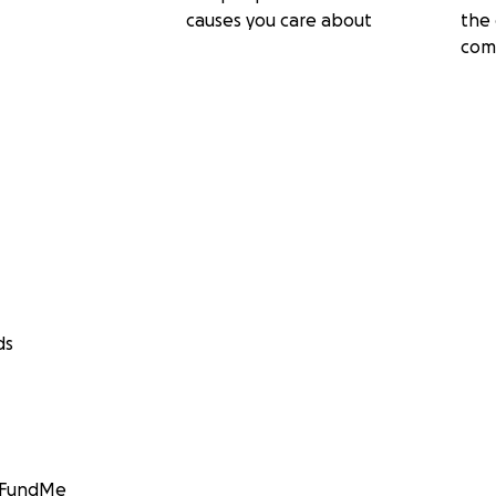
causes you care about
the 
com
ds
GoFundMe