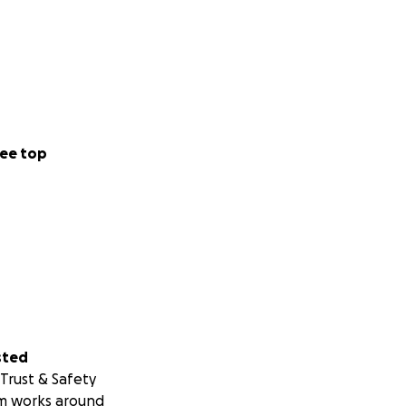
ometidos a que
ue la conocemos
os para hacer de
ee top
do durante
sted
Trust & Safety
m works around