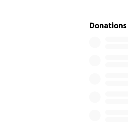
La Gesta Inc
.
, a 5
produce
Toñita Fe
generous sponsors
Donations
to make this festiv
By contributing to
Support Toñi
Cover the cos
Preserve an
Honor Toñita’
Funds raised will
endures for gener
In recent years, T
known her all alon
as iconic as the w