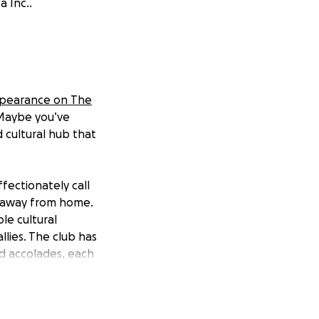
a Inc..
pearance on
The
 Maybe you’ve
 cultural hub that
ffectionately call
me away from home.
le cultural
lies. The club has
nd accolades, each