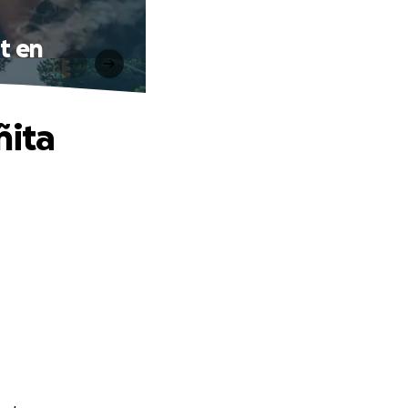
t en
ñita