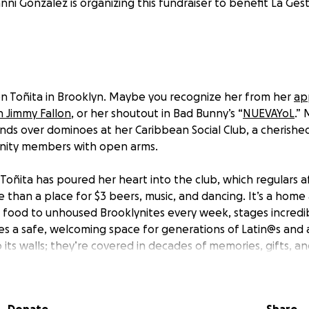
nni Gonzalez is organizing this fundraiser to benefit La Gest
n Toñita in Brooklyn. Maybe you recognize her from her
ap
 Jimmy Fallon
, or her shoutout in Bad Bunny’s “
NUEVAYoL
.”
ends over dominoes at her Caribbean Social Club, a cherished
ity members with open arms.
 Toñita has poured her heart into the club, which regulars a
ore than a place for $3 beers, music, and dancing. It’s a ho
e food to unhoused Brooklynites every week, stages incredib
es a safe, welcoming space for generations of Latin@s and al
 its walls; they’re covered in decades of memories, gifts, a
e love and respect our Brooklyn matriarch has earned.
 to give back.