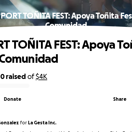
PORT TOÑITA FEST: Apoya Toñita Fes
Comunidad
T TOÑITA FEST: Apoya To
n Comunidad
00
raised
of
$4K
Donate
Share
Gonzalez
for
La Gesta Inc.