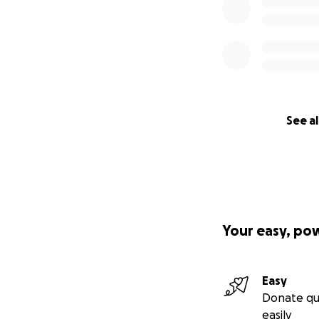
Los fondos recau
este legado perd
Mientras el impac
desde siempre sab
este festival algo
See al
Únete. Dona. Com
décadas, con cora
Con amor y gratit
El equipo de Toñi
Producido por La 
Your easy, po
Easy
Donate qu
easily