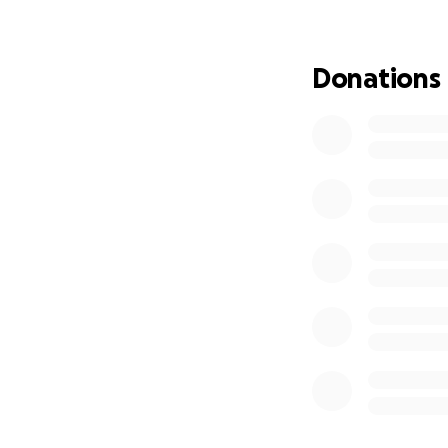
nation as diverse
Cali is among the f
to the principles 
Donations
absence of adequ
All funds raised wi
placental medicin
work involves acc
prenatal care to 
and traditional pr
practices and tec
their intuition an
advancing the lib
environmental jus
****
Spanish translatio