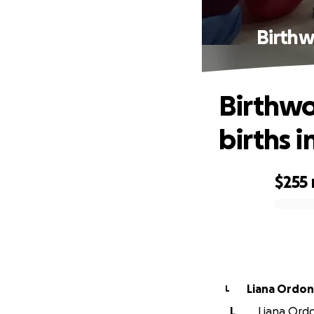
Birthwo
Birthwo
births i
$255
0% complete
Liana Ordo
L
L
Liana Ordo