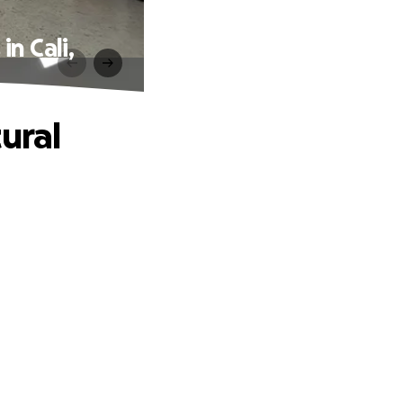
in Cali,
ural