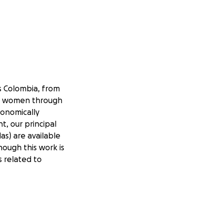
ss Colombia, from
ng women through
conomically
t, our principal
as) are available
hough this work is
s related to
e that emphasizes
ment, flow, and
 this work in a