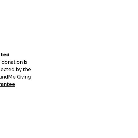
sted
 donation is
tected by the
undMe Giving
rantee