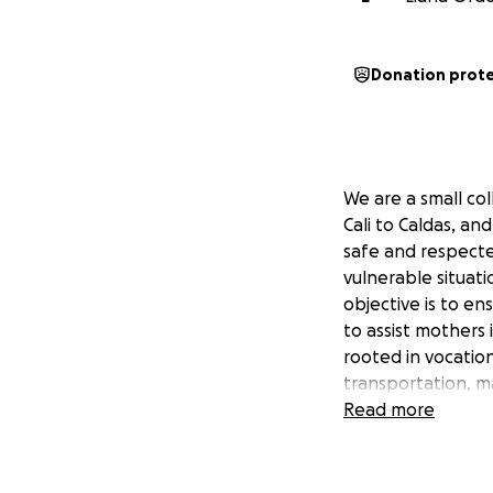
Donation prot
We are a small col
Cali to Caldas, 
safe and respecte
vulnerable situati
objective is to en
to assist mothers 
rooted in vocatio
transportation, ma
Read more
El parto respetad
empowering mothe
the autonomy of t