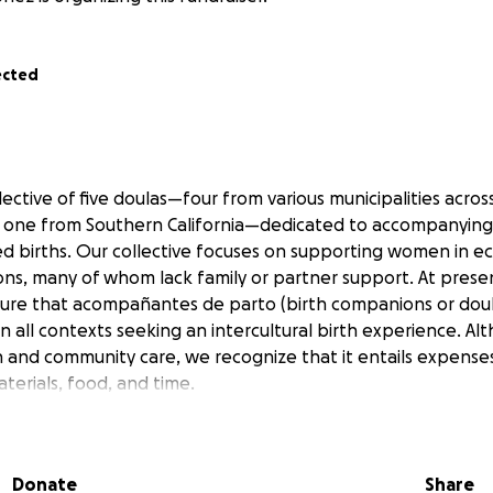
ected
lective of five doulas—four from various municipalities acro
and one from Southern California—dedicated to accompanyi
d births. Our collective focuses on supporting women in e
ons, many of whom lack family or partner support. At presen
sure that
acompañantes de parto
(birth companions or doul
in all contexts seeking an intercultural birth experience. Alt
n and community care, we recognize that it entails expense
terials, food, and time.
o
(a respected birth) is a long-standing traditional practic
rs through a dynamic birthing process centered on move
Donate
Share
he birthing person.
Interculturality
is a crucial dimension of