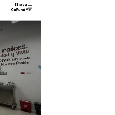
n
Start a
GoFundMe
C
5 donor