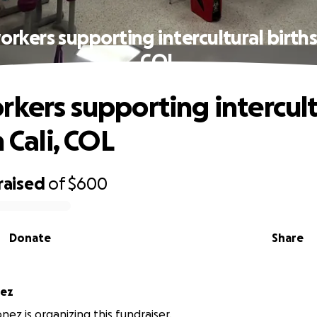
rkers supporting intercultural births 
COL
rkers supporting intercult
n Cali, COL
raised
of
$600
Donate
Share
nez
nez is organizing this fundraiser.