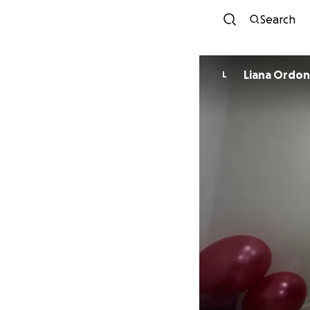
Search
Liana Ordo
L