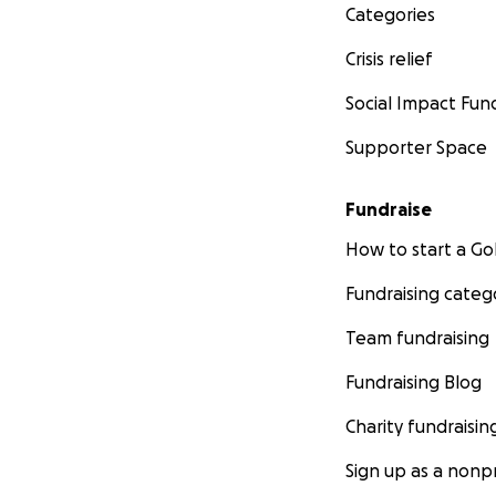
Categories
Crisis relief
Social Impact Fun
Supporter Space
In this photo we 
Fundraise
This traditional p
How to start a 
in hospitals./ En
hogar del bebe. Es
Fundraising categ
se crea en hospita
Team fundraising
Fundraising Blog
Charity fundraisin
Sign up as a nonpr