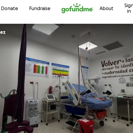
Sig
Skip to content
Donate
Fundraise
About
in
nez