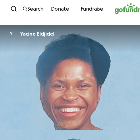
Skip to content
Search
Donate
Fundraise
Yacine Eldjidel
Y