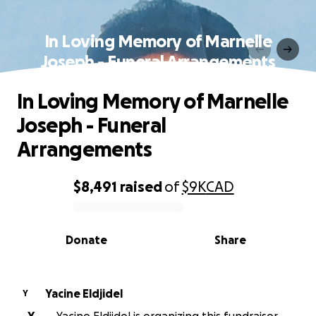
In Loving Memory of Marnelle
Joseph - Funeral Arrangements
In Loving Memory of Marnelle
Joseph - Funeral
Arrangements
$8,491
raised
of
$9K
CAD
0% complete
Donate
Share
Yacine Eldjidel
Y