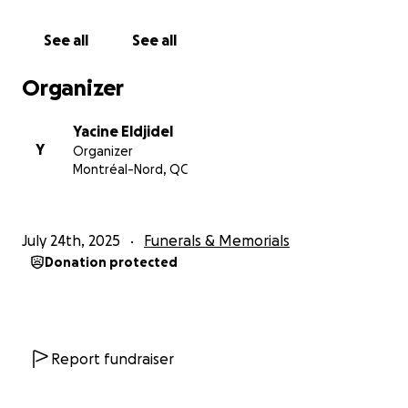
comprendre et d’accepter cette perte inimaginable.
La vie sans elle semble être un défi en soi, mais nous
See all
See all
faisons de notre mieux pour rester forts — car au
fond, je sais que c’est ce qu’elle aurait voulu.
Organizer
Malheureusement, en raison de la nature
Yacine Eldjidel
inattendue de son décès, aucune disposition
Y
Organizer
préalable n’avait été prise pour couvrir les frais
Montréal-Nord, QC
funéraires et les services commémoratifs. Je suis
actuellement aux études, donc mon budget est très
limité, tout comme celui de ma famille. Pourtant, je
July 24th, 2025
Funerals & Memorials
souhaite de tout cœur lui rendre hommage de la
Donation protected
manière la plus digne possible. C’est pourquoi je me
tourne vers vous aujourd’hui — une démarche que
ma mère aurait rarement faite, mais que nous
devons faire maintenant pour lui offrir l’adieu qu’elle
mérite.
Report fundraiser
Les fonds recueillis serviront à couvrir :