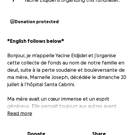
Y
Yacine Eldjidel is organizing this fundraiser.
Donation protected
*English follows below*
Bonjour, je m’appelle Yacine Eldjidel et j’organise
cette collecte de fonds au nom de notre famille en
deuil, suite à la perte soudaine et bouleversante de
ma mère, Marnelle Joseph, décédée le dimanche 20
juillet à l’hôpital Santa Cabrini.
Ma mère avait un cœur immense et un esprit
généreux. Elle pensait toujours aux autres avant
elle-même. C’était le genre de personne qui souriait
Read more
malgré la douleur et qui vous disait qu’elle allait
“bien”, même quand ce n’était pas le cas. C’est
Donate
Share