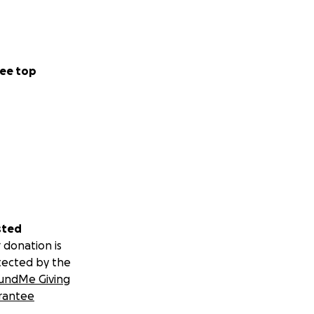
medical supplies.
ee top
ras.
 will directly
donating, sharing,
sted
 donation is
tected by the
undMe Giving
rantee