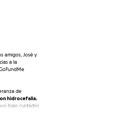
s amigos, José y
ias a la
e GoFundMe
peranza de
con hidrocefalia.
uvo bajo cuidados
: no han logrado
uatro han