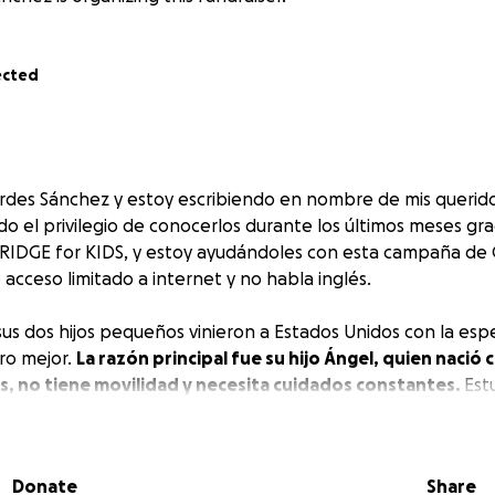
ected
des Sánchez y estoy escribiendo en nombre de mis querido
ido el privilegio de conocerlos durante los últimos meses grac
BRIDGE for KIDS, y estoy ayudándoles con esta campaña d
acceso limitado a internet y no habla inglés.
 sus dos hijos pequeños vinieron a Estados Unidos con la es
ro mejor.
La razón principal fue su hijo Ángel, quien nació 
s, no tiene movilidad y necesita cuidados constantes.
Est
rdinal Kids aquí en Charlotte.
sus esfuerzos, la familia ha enfrentado muchas dificultades
Donate
Share
estable, vivienda fija ni transporte. Desde su llegada, los c