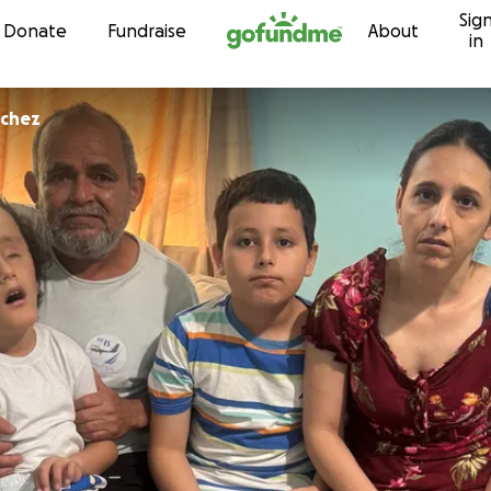
Sig
Skip to content
Donate
Fundraise
About
in
nchez