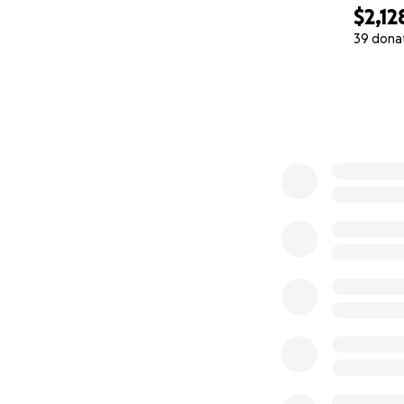
$2,12
Jose, his wife, a
39 dona
especially for t
0% complete
mobility, and req
Kids here in Charl
Despite their res
housing, or transp
with a single bed.
visits.
Because of these 
Honduras with his
confirmed.
In the meantime, 
our community bec