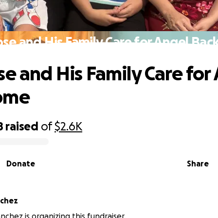
ose and His Family Care for Angel Ba
se and His Family Care for
ome
8
raised
of
$2.6K
Donate
Share
nchez
nchez is organizing this fundraiser.