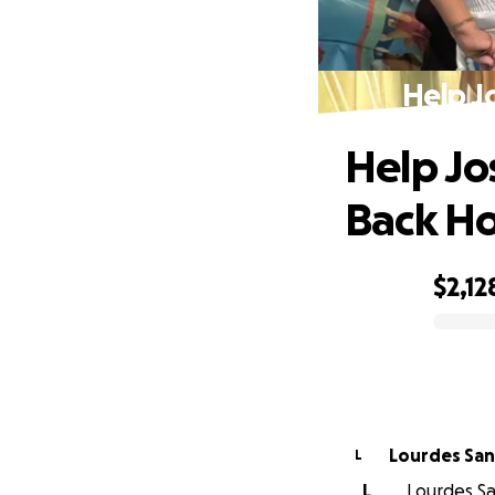
Help J
Help Jo
Back H
$2,12
0% complete
Lourdes Sa
L
L
Lourdes Sa