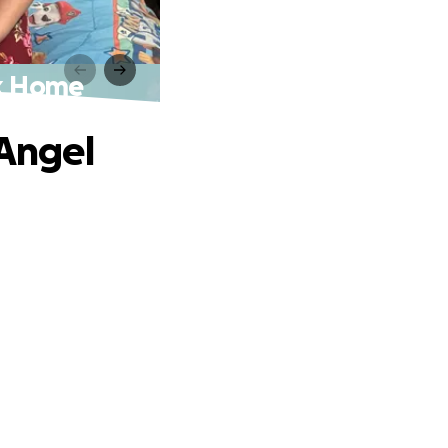
ck Home
 Angel