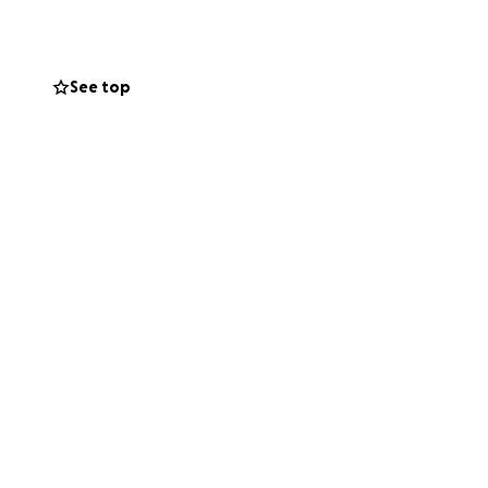
stina al alquiler,
See top
 familia a
de su vuelo de
sicas y urgentes.
rá de gran ayuda
mula y equipo
s.
 de ruedas de