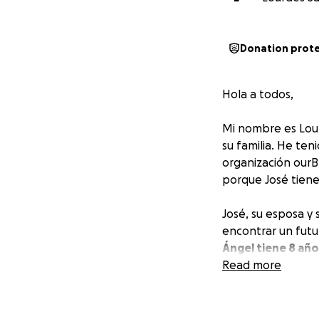
Donation prot
Hola a todos,
Mi nombre es Lour
su familia. He ten
organización our
porque José tiene 
José, su esposa y
encontrar un futu
Ángel tiene 8 año
de hospicio con Ca
Read more
A pesar de todos 
conseguir trabajo 