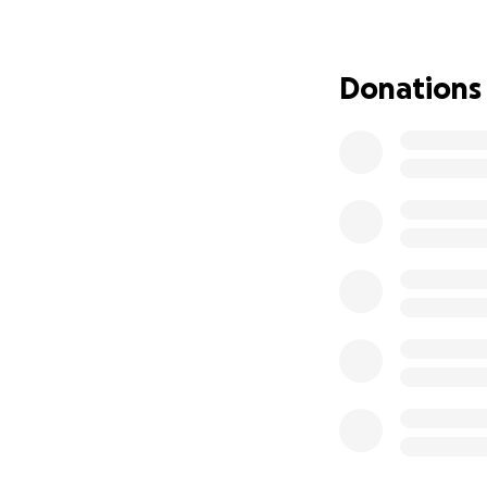
compartido una so
algo de comida, fó
Donations
Por estas razones
Honduras. En est
regreso.
Mientras tanto, J
Por eso estamos a
para esta familia.
Cómo Puedes Ayu
Alimentos y 
Envío de per
médico. Cad
Gastos de tr
Ángel.
Fondo de em