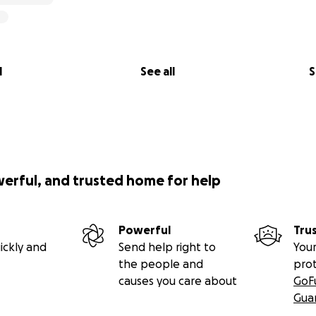
:
 food and formula for Angel while they prepare to return.
s for two boxes filled with clothing, diapers, formula, and 
bout $300 to ship.
l
See all
S
on in Honduras, especially with Angel’s wheelchair.
nd for any unexpected medical or legal costs.
chase a new wheelchair for Angel once they arrive in Hondu
ily doing their best with very limited resources. Your donation
r transition home and help them care for their son.
werful, and trusted home for help
ing their story and for anything you can give. Whether it’s 
ords—it all helps and is deeply appreciated.
Powerful
Tru
ickly and
Send help right to
Your
the people and
pro
causes you care about
GoF
Gua