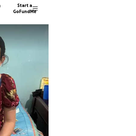
n
Start a
GoFundMe