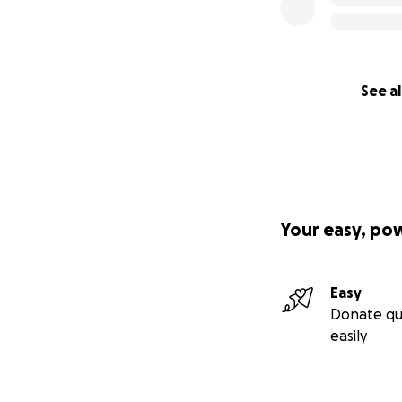
How You Can Help
Help provide
Shipping cost
Each costs a
See al
Transportati
Emergency fu
Funds to pur
This is a fam
support thei
Your easy, po
Thank you for read
or sending kind w
Easy
With gratitude,
Donate qu
Lourdes Sanchez
easily