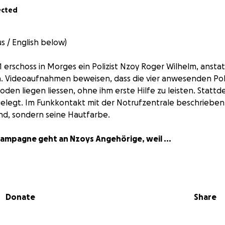
ected
us / English below)
 erschoss in Morges ein Polizist Nzoy Roger Wilhelm, anstat
n. Videoaufnahmen beweisen, dass die vier anwesenden Pol
oden liegen liessen, ohne ihm erste Hilfe zu leisten. Statt
legt. Im Funkkontakt mit der Notrufzentrale beschrieben d
nd, sondern seine Hautfarbe.
Kampagne geht an Nzoys Angehörige, weil ...
 bis heute um eine juristische Aufarbeitung kämpfen muss. Bi
. CHF 7
'
000.--
gekostet.
Donate
Share
ster ihr nahes Verhältnis zu ihrem Bruder erst beweisen mus
inreichen zu dürfen. Zweimal wurden sie abgewiesen. Ihre
e wegen unterlassener Hilfeleistung wurde ebenfalls abge