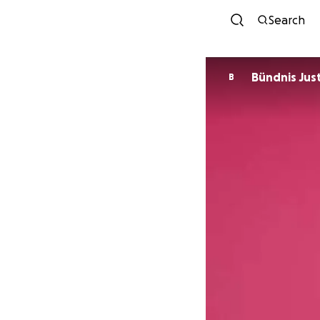
Search
Bündnis Jus
B