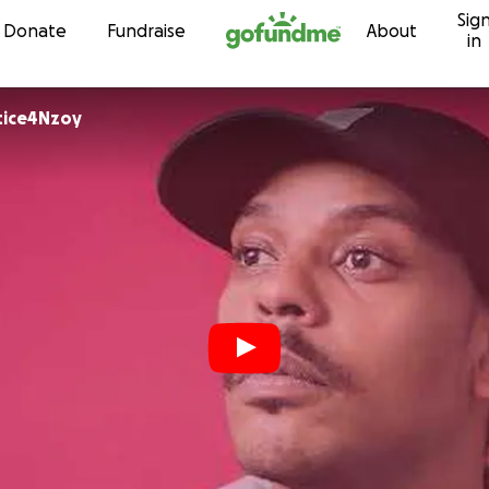
Sig
Skip to content
Donate
Fundraise
About
in
tice4Nzoy