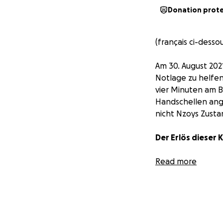
Donation prot
(français ci-desso
Am 30. August 2021
Notlage zu helfe
vier Minuten am B
Handschellen ange
nicht Nzoys Zusta
Der Erlös dieser 
... Nzoys Familie
Read more
Anstrengungen
ca
... Nzoys Geschwi
überhaupt Klage e
Erweiterungsklag