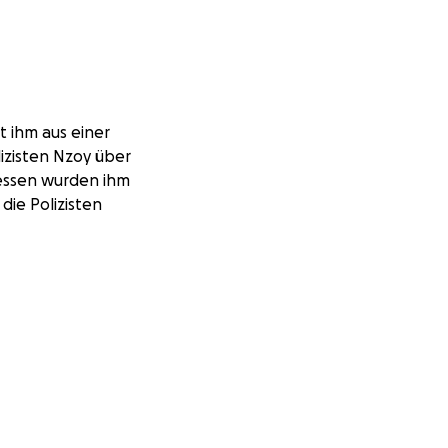
t ihm aus einer
izisten Nzoy über
dessen wurden ihm
ie Polizisten
sher haben diese
sten, um
wiesen, was die