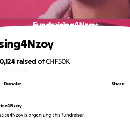
Fundraising4Nzoy
ising4Nzoy
0,124
raised
of
CHF50K
Donate
Share
tice4Nzoy
stice4Nzoy is organizing this fundraiser.