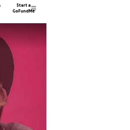
n
Start a
GoFundMe
J
F
177 don