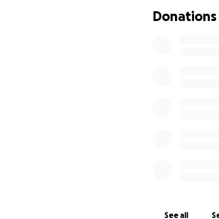
Befangenheit des
Donations
... nach über ein
müssen Nzoys Ange
hierfür mit Koste
... die Familie d
Gutachten zugunst
eigene Gutachten
und 10
'
000.--
pro
...es nicht sein k
... die Erfahrung 
der Polizei aufze
so die finanzielle
durch alle Instan
150
'
000
.--gekoste
See all
Se