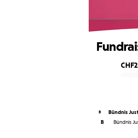
Fundra
CHF2
0% complete
Bündnis Jus
B
B
Bündnis Ju