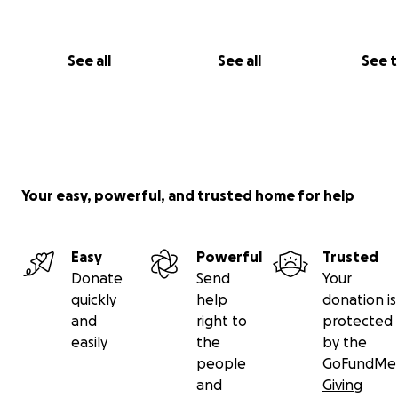
See all
See all
See 
Your easy, powerful, and trusted home for help
Easy
Powerful
Trusted
Donate
Send
Your
quickly
help
donation is
and
right to
protected
easily
the
by the
people
GoFundMe
and
Giving