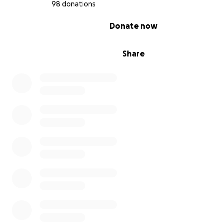
98 donations
0% complete
Donate now
Share