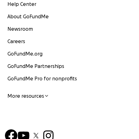
Help Center
About GoFundMe
Newsroom
Careers
GoFundMe.org
GoFundMe Partnerships
GoFundMe Pro for nonprofits
More resources