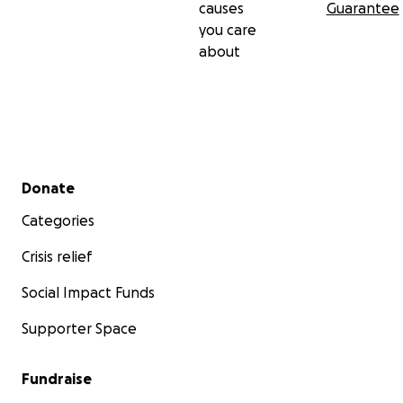
causes
Guarantee
you care
about
Secondary menu
Donate
Categories
Crisis relief
Social Impact Funds
Supporter Space
Fundraise