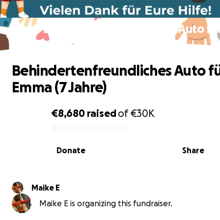
Behindertenfreundliches Auto fü
Emma (7 Jahre)
Behindertenfreundliches Auto f
Emma (7 Jahre)
€8,680
raised
of
€30K
0% complete
Donate
Share
Maike E
Maike E is organizing this fundraiser.