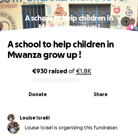
A school to help children in
Mwanza grow up !
A school to help children in
Mwanza grow up !
€930
raised
of
€1.8K
0% complete
Donate
Share
Louise Israël
Louise Israël is organizing this fundraiser.