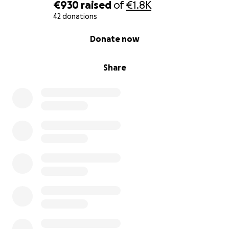
€930
raised
of
€1.8K
endroit plus beau, plus sûr et plus heureux pour ces
42 donations
enfants.
0% complete
Donate now
Merci beaucoup pour votre soutien, vos partages
et votre générosité.
Share
Louise, Pauline et Eve
---------------------------------------------------------
--------------------
Hello everyone !
We are three young French women, Eve, Pauline,
and Louise. Having just graduated, we decided to
volunteer in Tanzania for a month, with open hearts.
Starting on September 18, we will join Thomas and