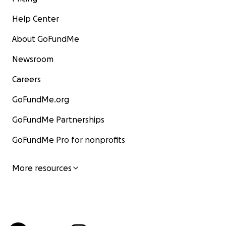
Help Center
About GoFundMe
Newsroom
Careers
GoFundMe.org
GoFundMe Partnerships
GoFundMe Pro for nonprofits
More resources