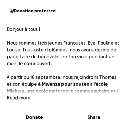
Donation protected
Bonjour à tous !
Nous sommes trois jeunes Françaises, Eve, Pauline et
Louise. Tout juste diplômées, nous avons décidé de
partir faire du bénévolat en Tanzanie pendant un
mois, le cœur ouvert.
À partir du 18 septembre, nous rejoindrons Thomas
et son équipe
à
Mwanza pour soutenir l'école
Mlekwa, une école maternelle communautaire qui
accueille des enfants orphelins, des enfants
Read more
vulnérables et des enfants issus de familles très
défavorisées.
Donate
Share
L'école est soutenue par
MCYO
(
Mlekwa Child and