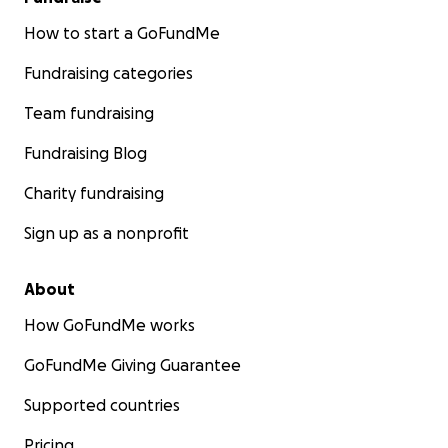
How to start a GoFundMe
This is a project that is very close to our hearts. We
know that we are not going to change the world in
Fundraising categories
a month, but thanks to you, we hope to build a
more beautiful, safer, and happier place for these
Team fundraising
children.
Fundraising Blog
Thank you so much for your support, your shares,
Charity fundraising
and your generosity.
Sign up as a nonprofit
Louise, Pauline, and Eve
About
How GoFundMe works
GoFundMe Giving Guarantee
Supported countries
Pricing