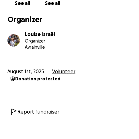
See all
See all
Grâce à cette collecte de fonds, nous espérons
récolter des fonds qui seront utilisés directement sur
Organizer
place, selon les besoins communiqués par Thomas :
Louise Israël
Matériaux de construction
Organizer
Mobilier scolaire
Avrainville
Fournitures et équipement scolaires pour les
enfants
August 1st, 2025
Volunteer
Tous les fonds seront transférés à Thomas, le
Donation protected
responsable local du projet, par virement bancaire
sécurisé.
Chaque euro/dollar collecté sera
directement utilisé pour améliorer le quotidien
des enfants.
Report fundraiser
Ce projet nous tient particulièrement à cœur. Nous
savons que nous ne changerons pas le monde en un
mois, mais grâce à vous, nous espérons construire un