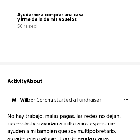
Ayudarme a comprar una casa 
y irme de la de mis abuelos
$0 raised
0% complete
Activity
About
W
Wilber Corona
started a fundraiser
No hay trabajo, malas pagas, las redes no dejan,
Ayudarme a comprar una casa y irme
necesidad y si ayudan a millonarios espero me
de la de mis abuelos
ayuden a mi también que soy multipobretario,
$0 raised
agradeceria cualquier tipo de ayuda gracias