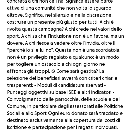
concreta a chi non ce l’ha. Significa essere parte
attiva di una comunità che non volta lo sguardo
altrove. Significa, nel silenzio e nella discrezione,
costruire un presente più giusto per tutti. A chi è
rivolta questa campagna? A chi crede nei valori dello
sport. A chi sa che l’inclusione non è un favore, ma un
dovere. A chi riesce a vedere oltre l’invidia, oltre il
“perché io sì e lui no”. Questa non è una scorciatoia,
non è un privilegio regalato a qualcuno: è un modo
per togliere un ostacolo a chi ogni giorno ne
affronta già troppi. ⚙️ Come sarà gestita? La
selezione dei beneficiari avverrà con criteri chiari e
trasparenti: • Moduli di candidatura riservati •
Punteggi oggettivi su base ISEE e altri indicatori •
Coinvolgimento delle parrocchie, delle scuole e del
Comune, in particolare degli assessorati alle Politiche
Sociali e allo Sport Ogni euro donato sarà tracciato e
destinato esclusivamente alla copertura dei costi di
iscrizione e partecipazione per i ragazzi individuati.