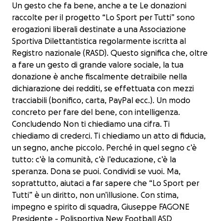
Un gesto che fa bene, anche a te Le donazioni
raccolte per il progetto “Lo Sport per Tutti” sono
erogazioni liberali destinate a una Associazione
Sportiva Dilettantistica regolarmente iscritta al
Registro nazionale (RASD). Questo significa che, oltre
a fare un gesto di grande valore sociale, la tua
donazione è anche fiscalmente detraibile nella
dichiarazione dei redditi, se effettuata con mezzi
tracciabili (bonifico, carta, PayPal ecc.). Un modo
concreto per fare del bene, con intelligenza.
Concludendo Non ti chiediamo una cifra. Ti
chiediamo di crederci. Ti chiediamo un atto di fiducia,
un segno, anche piccolo. Perché in quel segno c’è
tutto: c’è la comunità, c’è l’educazione, c’è la
speranza. Dona se puoi. Condividi se vuoi. Ma,
soprattutto, aiutaci a far sapere che “Lo Sport per
Tutti” è un diritto, non un’illusione. Con stima,
Lo Sport per Tutti
impegno e spirito di squadra, Giuseppe FAGONE
€70 raised
Presidente - Polisportiva New Football ASD