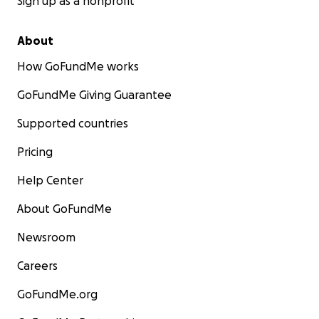
Sign up as a nonprofit
About
How GoFundMe works
GoFundMe Giving Guarantee
Supported countries
Pricing
Help Center
About GoFundMe
Newsroom
Careers
GoFundMe.org