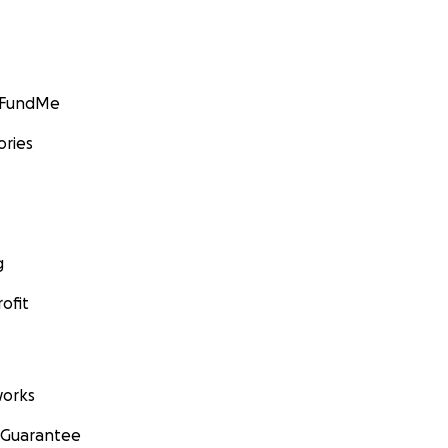
GoFundMe
ories
g
ofit
orks
 Guarantee