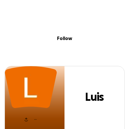
Sig
Skip to content
Donate
Fundraise
About
in
Luis Ramos
Follow
Luis
Ramos