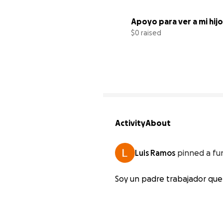
Apoyo para ver a mi hijo
$0 raised
Activity
About
Luis Ramos
pinned a fu
Soy un padre trabajador que 