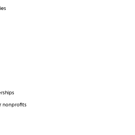
ies
rships
 nonprofits