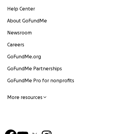
Help Center
About GoFundMe
Newsroom
Careers
GoFundMe.org
GoFundMe Partnerships
GoFundMe Pro for nonprofits
More resources