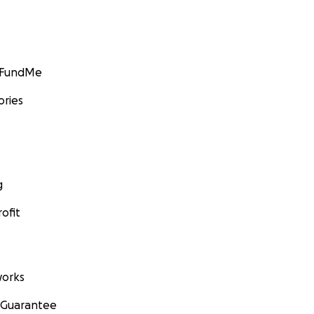
GoFundMe
ories
g
ofit
orks
 Guarantee