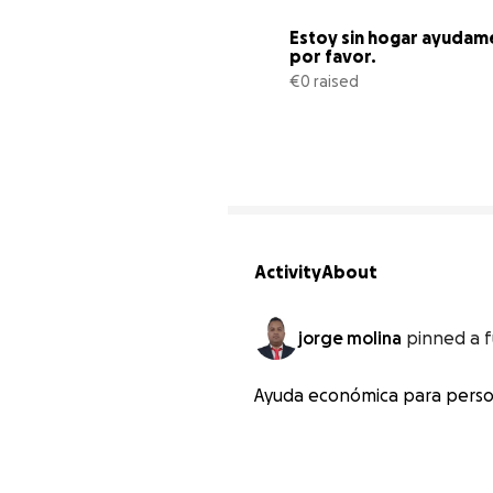
Estoy sin hogar ayudame
por favor.
€0 raised
Activity
About
jorge molina
pinned a f
Ayuda económica para perso