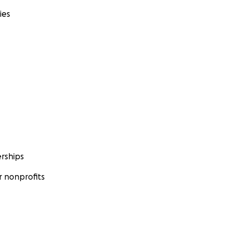
ies
rships
 nonprofits