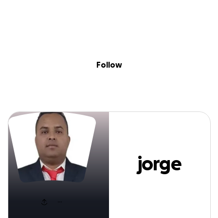
Sig
Skip to content
Donate
Fundraise
About
in
jorge molina
Follow
jorge
molina