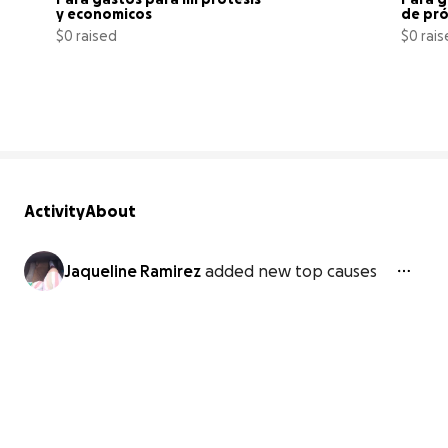
y economicos
de pró
$0 raised
$0 rai
0% complete
Activity
About
Jaqueline Ramirez
added new top causes