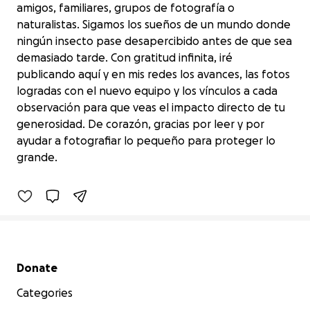
amigos, familiares, grupos de fotografía o
naturalistas. Sigamos los sueños de un mundo donde
ningún insecto pase desapercibido antes de que sea
demasiado tarde. Con gratitud infinita, iré
publicando aquí y en mis redes los avances, las fotos
logradas con el nuevo equipo y los vínculos a cada
observación para que veas el impacto directo de tu
Ayúdame a descubrir nuevas especies
generosidad. De corazón, gracias por leer y por
de insectos
ayudar a fotografiar lo pequeño para proteger lo
$50 raised
grande.
0% complete
Secondary menu
Donate
Categories