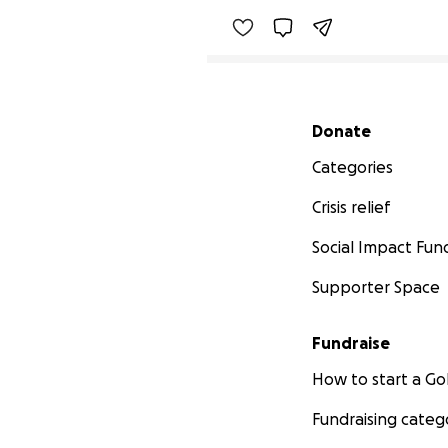
Secondary menu
Donate
Categories
Crisis relief
Social Impact Fun
Supporter Space
Fundraise
How to start a 
Fundraising categ