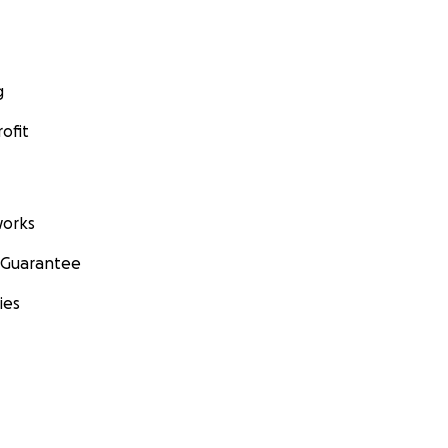
g
ofit
orks
 Guarantee
ies