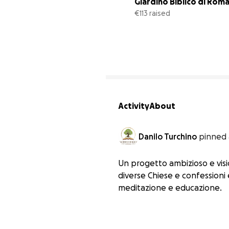
Giardino Biblico di Rom
€113 raised
Activity
About
Danilo Turchino
pinned 
Un progetto ambizioso e visio
diverse Chiese e confessioni
meditazione e educazione.