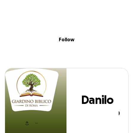
Sig
Skip to content
Donate
Fundraise
About
in
Danilo Turchino
Follow
Danilo
Turchino