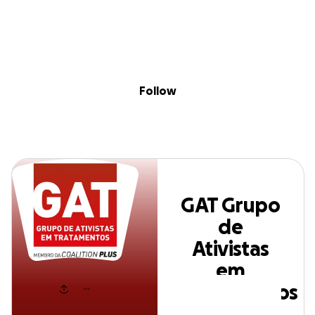
Skip to content
Search
Donate
Fundraise
Follow
GAT Grupo de
Ativistas em
Follow
Tratamentos
GAT Grupo
de
Ativistas
em
Tratamentos