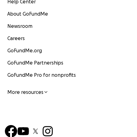
Help Center
About GoFundMe
Newsroom
Careers
GoFundMe.org
GoFundMe Partnerships
GoFundMe Pro for nonprofits
More resources