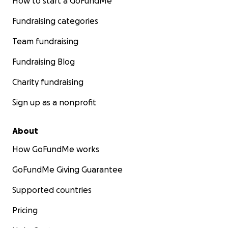
How to start a GoFundMe
Fundraising categories
Team fundraising
Fundraising Blog
Charity fundraising
Sign up as a nonprofit
About
How GoFundMe works
GoFundMe Giving Guarantee
Supported countries
Pricing