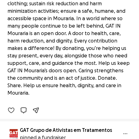
clothing; sustain risk reduction and harm
minimization activities; ensure a safe, humane, and
accessible space in Mouraria. In a world where so
many people continue to be left behind, GAT IN
Mouraria is an open door. A door to health, care,
harm reduction, and dignity. Every contribution
makes a difference! By donating, you’re helping us
stay present, every day, alongside those who need
support, care, and guidance the most. Help us keep
GAT IN Mouraria’s doors open. Caring strengthens
Apoiar o GAT IN Mouraria: saúde e
the community and is an act of justice. Donate.
dignidade salvam vidas
Share. Help us ensure health, dignity, and care in
€1,587 raised
Mouraria.
16% complete
GAT Grupo de Ativistas em Tratamentos
pinned a fundraiser