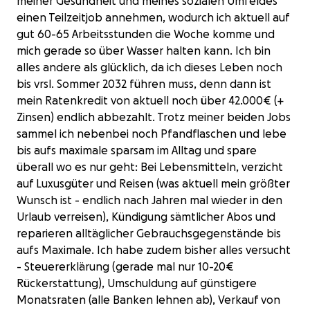
meiner Gesundheit und meines sozialen Umfeldes
einen Teilzeitjob annehmen, wodurch ich aktuell auf
gut 60-65 Arbeitsstunden die Woche komme und
mich gerade so über Wasser halten kann. Ich bin
alles andere als glücklich, da ich dieses Leben noch
bis vrsl. Sommer 2032 führen muss, denn dann ist
mein Ratenkredit von aktuell noch über 42.000€ (+
Zinsen) endlich abbezahlt. Trotz meiner beiden Jobs
sammel ich nebenbei noch Pfandflaschen und lebe
bis aufs maximale sparsam im Alltag und spare
überall wo es nur geht: Bei Lebensmitteln, verzicht
auf Luxusgüter und Reisen (was aktuell mein größter
Wunsch ist - endlich nach Jahren mal wieder in den
Urlaub verreisen), Kündigung sämtlicher Abos und
reparieren alltäglicher Gebrauchsgegenstände bis
aufs Maximale. Ich habe zudem bisher alles versucht
- Steuererklärung (gerade mal nur 10-20€
Rückerstattung), Umschuldung auf günstigere
Monatsraten (alle Banken lehnen ab), Verkauf von