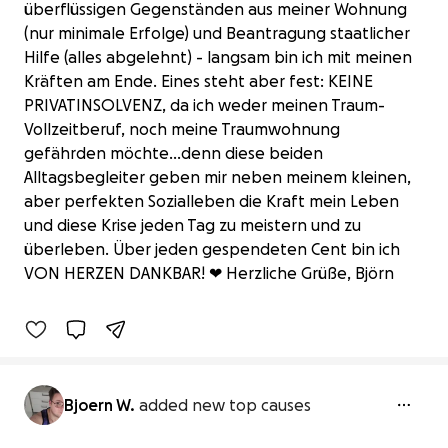
überflüssigen Gegenständen aus meiner Wohnung
(nur minimale Erfolge) und Beantragung staatlicher
Hilfe (alles abgelehnt) - langsam bin ich mit meinen
Kräften am Ende. Eines steht aber fest: KEINE
PRIVATINSOLVENZ, da ich weder meinen Traum-
Vollzeitberuf, noch meine Traumwohnung
gefährden möchte...denn diese beiden
Alltagsbegleiter geben mir neben meinem kleinen,
aber perfekten Sozialleben die Kraft mein Leben
Helft bitte, ein Schicksal kommt selten
und diese Krise jeden Tag zu meistern und zu
allein. :(
überleben. Über jeden gespendeten Cent bin ich
€0 raised
VON HERZEN DANKBAR! ❤ Herzliche Grüße, Björn
0% complete
Bjoern W.
added new top causes