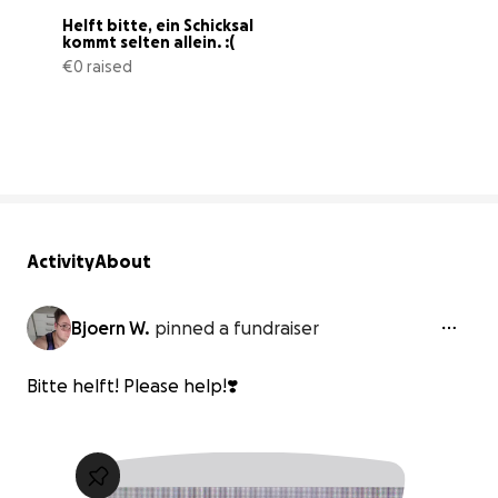
Helft bitte, ein Schicksal 
kommt selten allein. :(
€0 raised
0% complete
Activity
About
Bjoern W.
pinned a fundraiser
Bitte helft! Please help!❣️