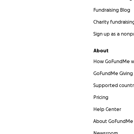
Fundraising Blog
Charity fundraisin
Sign up as a nonpr
About
How GoFundMe w
GoFundMe Giving
Supported countr
Pricing
Help Center
About GoFundMe
Newsroom