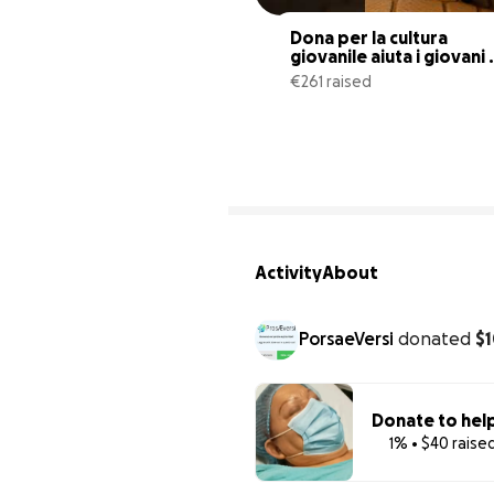
Dona per la cultura 
giovanile aiuta i giovani 
scrittori
€261 raised
Activity
About
PorsaeVersi
donated
$
Donate to help
1% • $40 raise