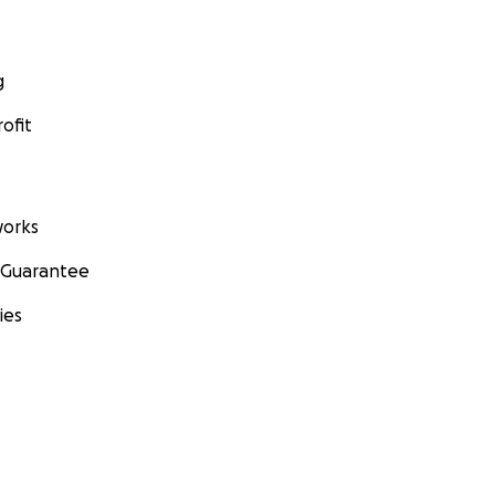
g
ofit
orks
 Guarantee
ies