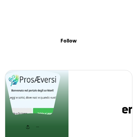
Sig
Skip to content
Donate
Fundraise
About
in
PorsaeVersi
Follow
PorsaeVers