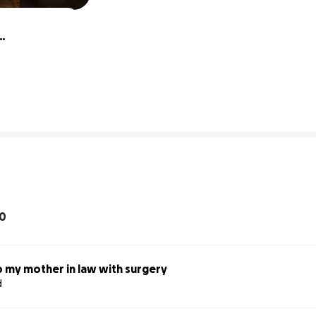
5% complete
10
 my mother in law with surgery
d