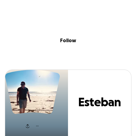
Sig
Skip to content
Donate
Fundraise
About
in
Esteban Garcia
Follow
Esteban
Garcia