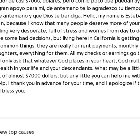
dor de casi $7000, dolares, pero con lo poco que puedan ay
gran apoyo para mí, de antemano te lo agradezco tu tiempo 
e antemano y que Dios te bendiga. Hello, my name is Esteba
tion, because I know that many people deserve more of your 
eling very desperate, full of stress and worries from day to
some bad decisions, but living here in California is getting
 common things, they are really for rent payments, monthly
hters, everything for them. All my checks or earnings go to 
I only ask that whatever God places in your heart, God mul
alth in your life and your descendants. What may be a little
 of almost $7,000 dollars, but any little you can help me with
i y mi familia
help. I thank you in advance for your time, and I apologize i
 bless you.
ew top causes