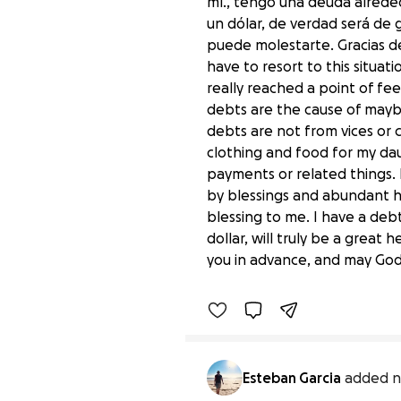
mí., tengo una deuda alrede
un dólar, de verdad será de 
puede molestarte. Gracias d
have to resort to this situa
really reached a point of fe
debts are the cause of maybe 
debts are not from vices or
clothing and food for my daug
payments or related things. 
by blessings and abundant he
blessing to me. I have a debt
Un poco es mucho para m
dollar, will truly be a great 
$0 raised
you in advance, and may God
Esteban Garcia
added n