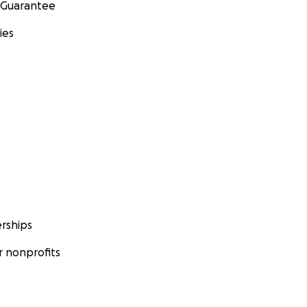
 Guarantee
ies
rships
 nonprofits