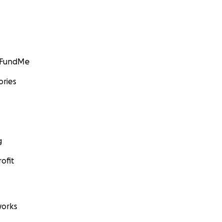
GoFundMe
ories
g
ofit
orks