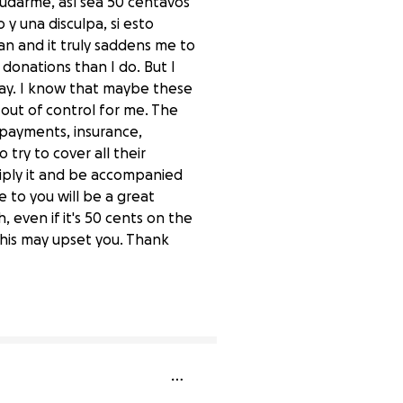
udarme, así sea 50 centavos
y una disculpa, si esto
n and it truly saddens me to
donations than I do. But I
 day. I know that maybe these
 out of control for me. The
 payments, insurance,
try to cover all their
tiply it and be accompanied
 to you will be a great
, even if it's 50 cents on the
f this may upset you. Thank
0% complete