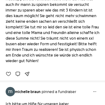
auch ihr mann zu spüren bekommt sie versucht
immer zu sparen aber wie das mit 3 Kindern ist ist
dies kaum möglich! Sie geht nicht mehr schwimmen
zieht keine enden sachen an verschließt sich
komplett! Sie tut mir so leid den sie ist eine tolle Frau
und eine tolle Mama und Freundin alleine schaffe ich
diese Summe nicht! Sie träumt nicht von einem xxl
busen aber wieder Form und fesstigkeit! Bitte helft
mir ihren Traum zu realisieren! Sie ist physisch schon
Bitte helf meiner besten freundin
am Ende und ich wünschte sie würde sich endlich
€0 raised
wieder gut fühlen!
0% complete
michelle braun
pinned a fundraiser
Ich bitte um Hilfe für unseren kater