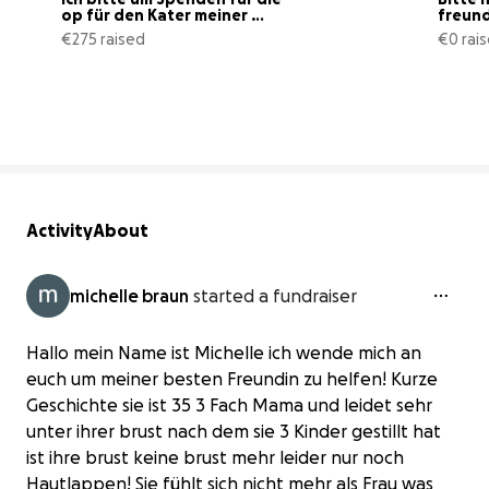
op für den Kater meiner 
freun
tochter
€275 raised
€0 rai
15% complete
Activity
About
michelle braun
started a fundraiser
Hallo mein Name ist Michelle ich wende mich an
euch um meiner besten Freundin zu helfen! Kurze
Geschichte sie ist 35 3 Fach Mama und leidet sehr
unter ihrer brust nach dem sie 3 Kinder gestillt hat
ist ihre brust keine brust mehr leider nur noch
Hautlappen! Sie fühlt sich nicht mehr als Frau was