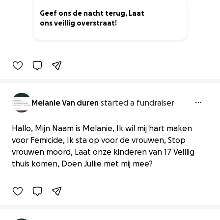
Geef ons de nacht terug, Laat
ons veillig overstraat!
0% complete
Melanie Van duren
started a fundraiser
Hallo, Mijn Naam is Melanie, Ik wil mij hart maken
Geef ons de nacht terug, Laat ons
voor Femicide, Ik sta op voor de vrouwen, Stop
veillig overstraat!
vrouwen moord, Laat onze kinderen van 17 Veillig
€0 raised
thuis komen, Doen Jullie met mij mee?
0% complete