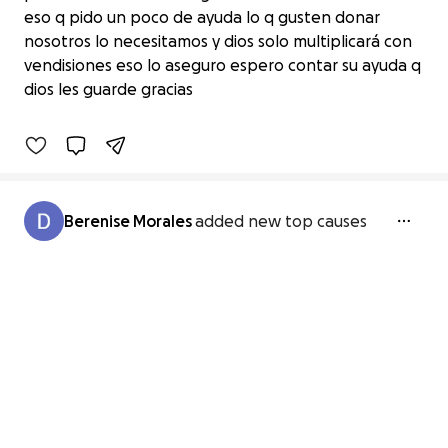
eso q pido un poco de ayuda lo q gusten donar
Por las afectaciones que dejaron las
nosotros lo necesitamos y dios solo multiplicará con
inundaciones
vendisiones eso lo aseguro espero contar su ayuda q
$0 raised
dios les guarde gracias
0% complete
Berenise Morales
added new top causes