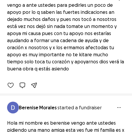
vengo a ante ustedes para pedirles un poco de
apoyo por lo q saben las fuertes indicaciones an
dejado muchos daños y pues nos tocó a nosotros
está vez nos dejó sin nada tomate un momento y
apoya mi causa pues con tu apoyo nos estarías
ayudando a formar una cadena de ayuda y de
oración x nosotros y x los ermamos afectodas tu
apoyo es muy importante no te kitare mucho
Unidos asemos la diferencia
tiempo solo toca tu corazón y apoyarnos dios verá la
$0 raised
buena obra q estás asiendo
0% complete
Berenise Morales
started a fundraiser
Hola mi nombre es berenise vengo ante ustedes
pidiendo una mano amiga esta ves fue mi familia es x