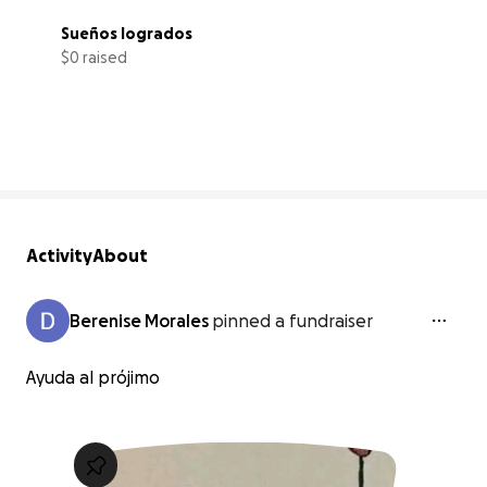
Sueños logrados
$0 raised
0% complete
Activity
About
Berenise Morales
pinned a fundraiser
Ayuda al prójimo