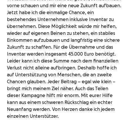
vorne schauen und mir eine neue Zukunft aufbauen.
Jetzt habe ich die einmalige Chance, ein
bestehendes Unternehmen inklusive Inventar zu
übernehmen. Diese Möglichkeit würde mir helfen,
wieder auf eigenen Beinen zu stehen, ein stabiles
Einkommen aufzubauen und langfristig eine sichere
Zukunft zu schaffen. Für die Übernahme und das
Inventar werden insgesamt 45.000 Euro benötigt.
Leider kann ich diese Summe nach dem finanziellen
Verlust nicht alleine aufbringen. Deshalb hoffe ich
auf Unterstützung von Menschen, die an zweite
Chancen glauben. Jeder Beitrag – egal wie klein –
bringt mich meinem Ziel näher. Auch das Teilen
dieser Kampagne hilft mir enorm. Mit eurer Hilfe
Hilfe für einen Neuanfang –
kann aus einem schweren Rückschlag ein echter
Unterstützung zur Übernahme eine
Neuanfang werden. Von Herzen danke ich jedem
€0 raised
einzelnen Unterstützer.
0% complete