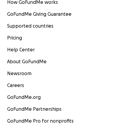
How GoFundMe works
GoFundMe Giving Guarantee
Supported countries
Pricing
Help Center
About GoFundMe
Newsroom
Careers
GoFundMe.org
GoFundMe Partnerships
GoFundMe Pro for nonprofits