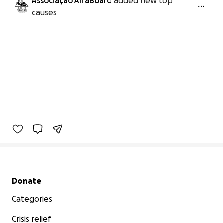
Associação All aBoard
added new top
causes
Secondary menu
Donate
Categories
Crisis relief