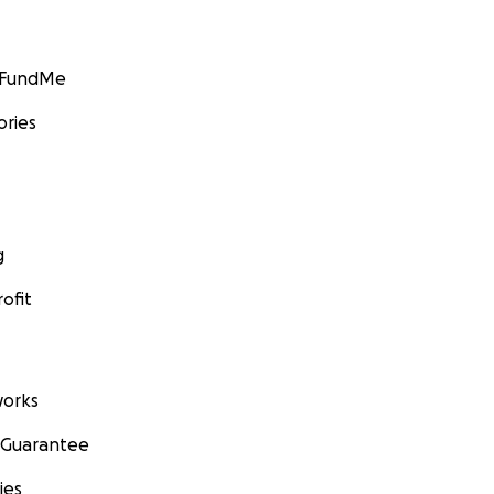
GoFundMe
ories
g
ofit
orks
 Guarantee
ies