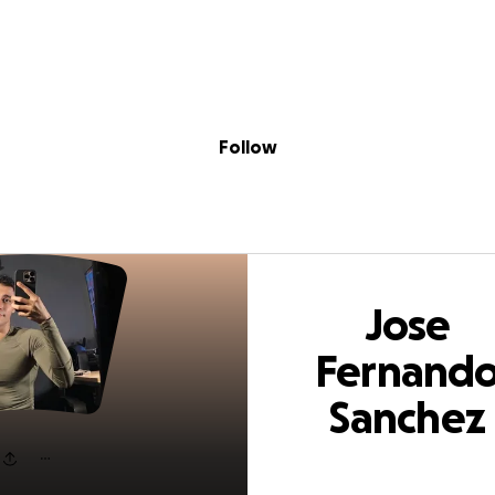
Sig
Skip to content
Donate
Fundraise
About
in
ernando Sanche
Follow
Jose
Fernand
Sanchez
Henry