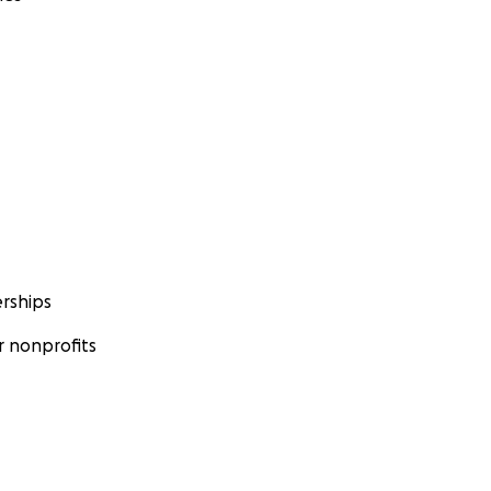
rships
 nonprofits