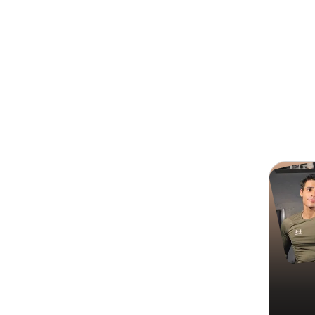
Search
Jose F