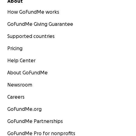
About
How GoFundMe works
GoFundMe Giving Guarantee
Supported countries
Pricing
Help Center
About GoFundMe
Newsroom
Careers
GoFundMe.org
GoFundMe Partnerships
GoFundMe Pro for nonprofits