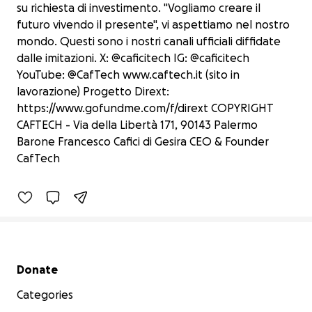
su richiesta di investimento. "Vogliamo creare il
futuro vivendo il presente", vi aspettiamo nel nostro
mondo. Questi sono i nostri canali ufficiali diffidate
dalle imitazioni. X: @caficitech IG: @caficitech
YouTube: @CafTech www.caftech.it (sito in
lavorazione) Progetto Dirext:
https://www.gofundme.com/f/dirext COPYRIGHT
CafTech la prima software house
CAFTECH - Via della Libertà 171, 90143 Palermo
Made in Sicily
Barone Francesco Cafici di Gesira CEO & Founder
€0 raised
CafTech
0% complete
Secondary menu
Donate
Categories