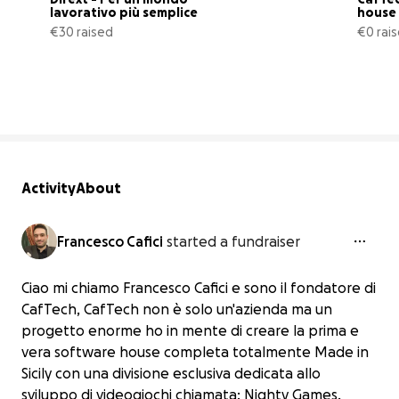
lavorativo più semplice
house 
€30 raised
€0 rai
0% complete
Activity
About
Francesco Cafici
started a fundraiser
Ciao mi chiamo Francesco Cafici e sono il fondatore di
CafTech, CafTech non è solo un'azienda ma un
progetto enorme ho in mente di creare la prima e
vera software house completa totalmente Made in
Sicily con una divisione esclusiva dedicata allo
sviluppo di videogiochi chiamata: Nighty Games,