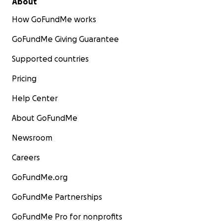
About
How GoFundMe works
GoFundMe Giving Guarantee
Supported countries
Pricing
Help Center
About GoFundMe
Newsroom
Careers
GoFundMe.org
GoFundMe Partnerships
GoFundMe Pro for nonprofits