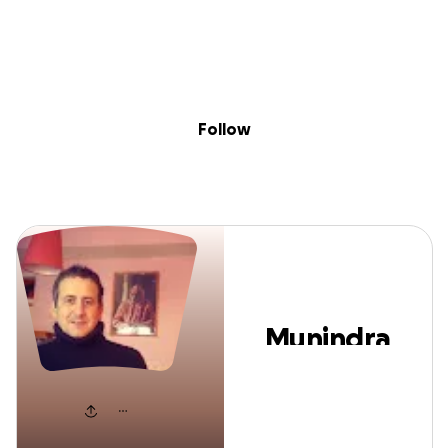
Skip to content
Search
Donate
Fundraise
Follow
Munindra Mohan
Follow
Munindra
Mohan