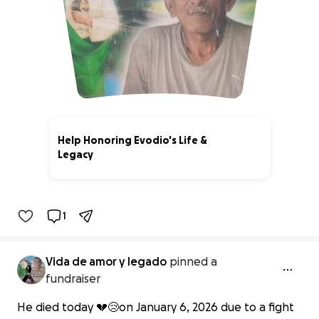
Help Honoring Evodio's Life &
Legacy
3% complete
1
Vida de amor y legado
pinned a
fundraiser
He died today 💔😢on January 6, 2026 due to a fight