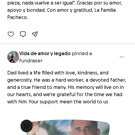
Apoya El Homenaje Y Legado De
pieza, nada vuelve a ser igual". Gracias por su amor,
Evodio Pacheco
apoyo y bondad. Con amor y gratitud, La Familia
$300 raised
Pacheco.
25% complete
Vida de amor y legado
pinned a
fundraiser
Dad lived a life filled with love, kindness, and
generosity. He was a hard worker, a devoted father,
and a true friend to many. His memory will live on in
our hearts, and we're grateful for the time we had
with him. Your support mean the world to us