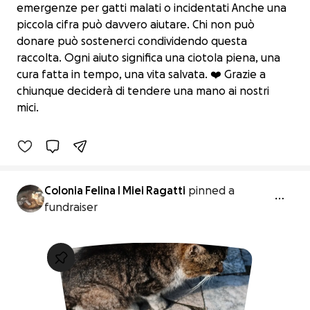
emergenze per gatti malati o incidentati Anche una
piccola cifra può davvero aiutare. Chi non può
donare può sostenerci condividendo questa
raccolta. Ogni aiuto significa una ciotola piena, una
AIUTA LA NOSTRA COLONIA FELINA –
cura fatta in tempo, una vita salvata. ❤️ Grazie a
ESTATE 2026
chiunque deciderà di tendere una mano ai nostri
€165 raised
mici.
28% complete
Colonia Felina I Miei Ragatti
pinned a
fundraiser