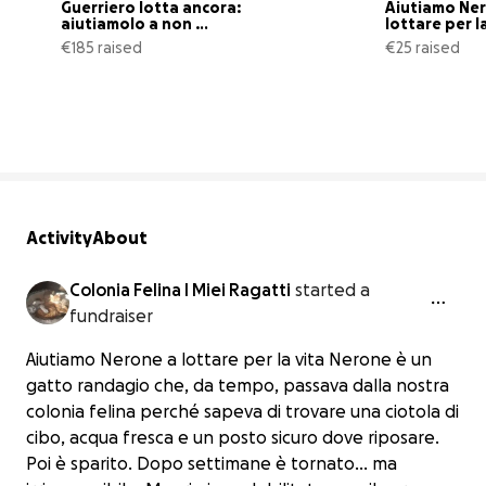
Guerriero lotta ancora: 
Aiutiamo Ner
aiutiamolo a non 
lottare per l
arrendersi
€185 raised
€25 raised
37% complete
Activity
About
Colonia Felina I Miei Ragatti
started a
fundraiser
Aiutiamo Nerone a lottare per la vita Nerone è un
gatto randagio che, da tempo, passava dalla nostra
colonia felina perché sapeva di trovare una ciotola di
cibo, acqua fresca e un posto sicuro dove riposare.
Poi è sparito. Dopo settimane è tornato... ma