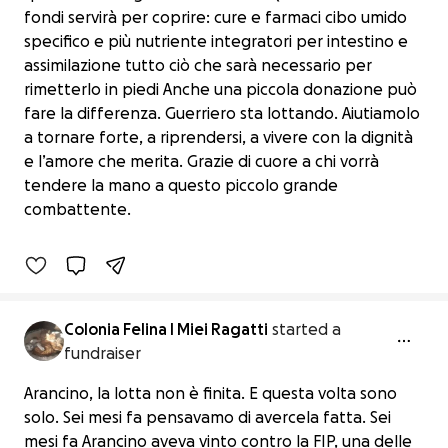
fondi servirà per coprire: cure e farmaci cibo umido
specifico e più nutriente integratori per intestino e
assimilazione tutto ciò che sarà necessario per
rimetterlo in piedi Anche una piccola donazione può
fare la differenza. Guerriero sta lottando. Aiutiamolo
a tornare forte, a riprendersi, a vivere con la dignità
Guerriero lotta ancora: aiutiamolo a
e l’amore che merita. Grazie di cuore a chi vorrà
non arrendersi
tendere la mano a questo piccolo grande
€185 raised
combattente.
37% complete
Colonia Felina I Miei Ragatti
started a
fundraiser
Arancino, la lotta non è finita. E questa volta sono
solo. Sei mesi fa pensavamo di avercela fatta. Sei
mesi fa Arancino aveva vinto contro la FIP, una delle