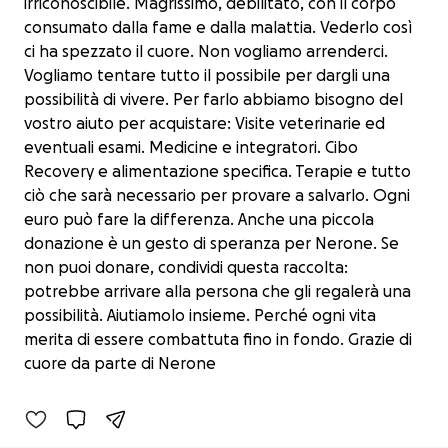
irriconoscibile. Magrissimo, debilitato, con il corpo
consumato dalla fame e dalla malattia. Vederlo così
ci ha spezzato il cuore. Non vogliamo arrenderci.
Vogliamo tentare tutto il possibile per dargli una
possibilità di vivere. Per farlo abbiamo bisogno del
vostro aiuto per acquistare: Visite veterinarie ed
eventuali esami. Medicine e integratori. Cibo
Recovery e alimentazione specifica. Terapie e tutto
ciò che sarà necessario per provare a salvarlo. Ogni
euro può fare la differenza. Anche una piccola
donazione è un gesto di speranza per Nerone. Se
non puoi donare, condividi questa raccolta:
potrebbe arrivare alla persona che gli regalerà una
possibilità. Aiutiamolo insieme. Perché ogni vita
Aiutiamo Nerone a lottare per la vita
merita di essere combattuta fino in fondo. Grazie di
€25 raised
cuore da parte di Nerone
8% complete