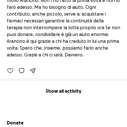
mollo Arancino. Non l’ho fatto la prima volta e non lo
farò adesso. Ma ho bisogno di aiuto. Ogni
contributo, anche piccolo, serve a: acquistare i
farmaci necessari garantire la continuità della
terapia non interrompere la lotta proprio ora Se non
puoi donare, condividere è già un aiuto enorme.
Arancino è qui grazie a chi ha creduto in lui una prima
Recidiva Fip Arancino
volta. Spero che, insieme, possiamo farlo anche
€670 raised
adesso. Grazie a chi ci sarà. Davvero.
74% complete
Show all activity
Secondary menu
Donate