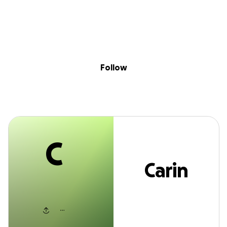
C
Sig
Skip to content
Donate
Fundraise
About
in
Carin Palacios
Follow
C
Carin
Palacios