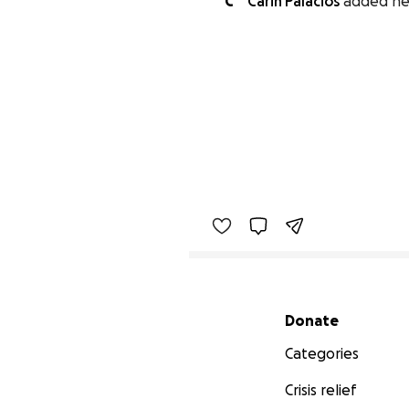
C
Carin Palacios
added ne
Secondary menu
Donate
Categories
Crisis relief