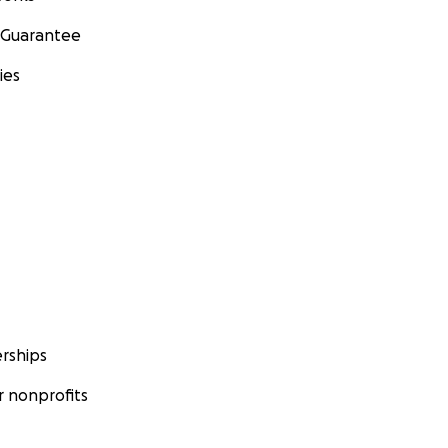
 Guarantee
ies
rships
 nonprofits