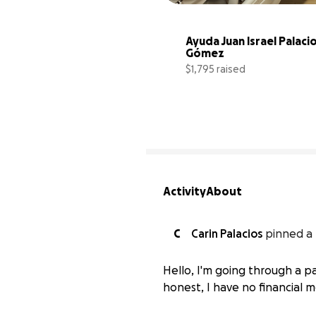
Ayuda Juan Israel Palacio
Gómez
$1,795 raised
Activity
About
C
Carin Palacios
pinned a 
Hello, I'm going through a p
honest, I have no financial m