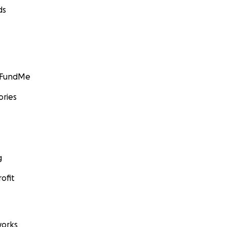
ds
GoFundMe
ories
g
ofit
orks