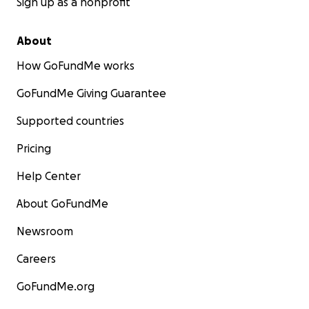
Sign up as a nonprofit
About
How GoFundMe works
GoFundMe Giving Guarantee
Supported countries
Pricing
Help Center
About GoFundMe
Newsroom
Careers
GoFundMe.org