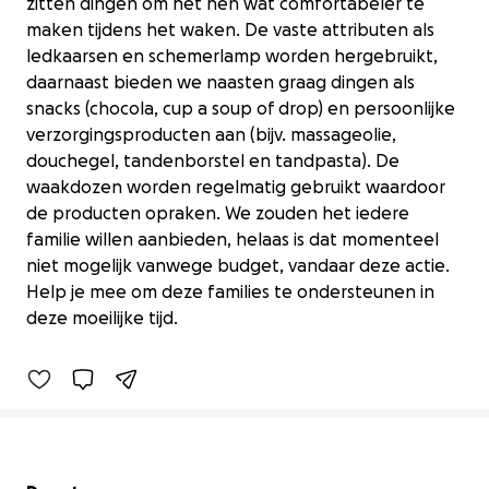
zitten dingen om het hen wat comfortabeler te
maken tijdens het waken. De vaste attributen als
ledkaarsen en schemerlamp worden hergebruikt,
daarnaast bieden we naasten graag dingen als
snacks (chocola, cup a soup of drop) en persoonlijke
verzorgingsproducten aan (bijv. massageolie,
douchegel, tandenborstel en tandpasta). De
waakdozen worden regelmatig gebruikt waardoor
de producten opraken. We zouden het iedere
familie willen aanbieden, helaas is dat momenteel
niet mogelijk vanwege budget, vandaar deze actie.
waakmanden of dozen
Help je mee om deze families te ondersteunen in
€255 raised
deze moeilijke tijd.
28% complete
Secondary menu