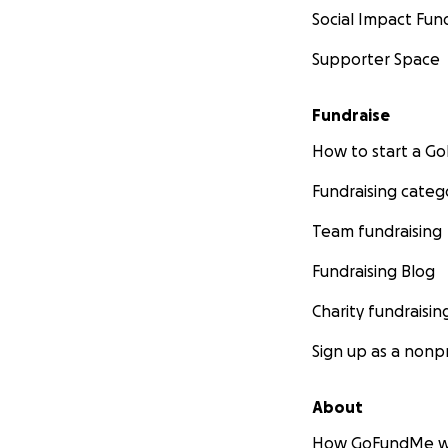
Social Impact Fun
Supporter Space
Fundraise
How to start a 
Fundraising categ
Team fundraising
Fundraising Blog
Charity fundraisin
Sign up as a nonpr
About
How GoFundMe w