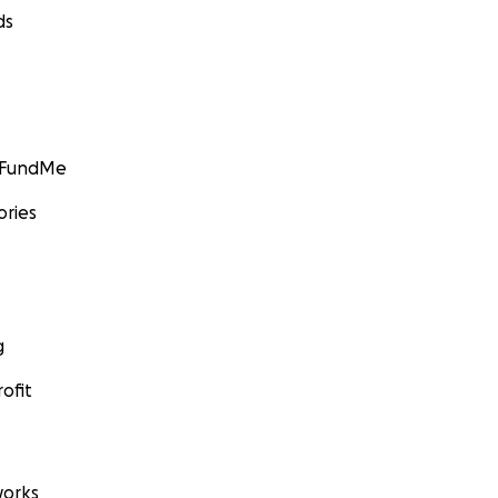
ds
GoFundMe
ories
g
ofit
orks