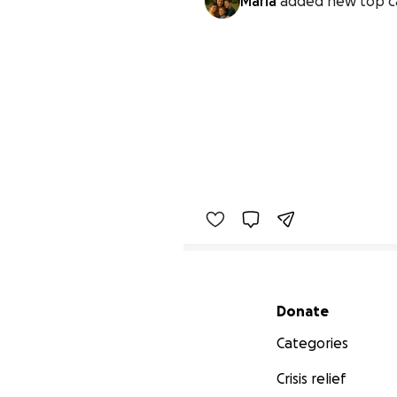
Maria
added new top c
Secondary menu
Donate
Categories
Crisis relief