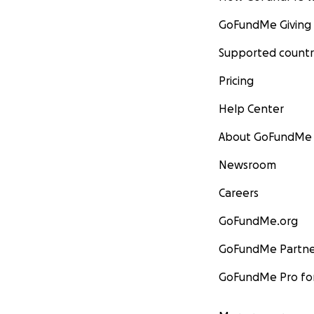
GoFundMe Giving
Supported countr
Pricing
Help Center
About GoFundMe
Newsroom
Careers
GoFundMe.org
GoFundMe Partne
GoFundMe Pro for