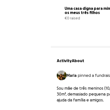
Uma casa digna para mim
os meus três filhos
€0 raised
Activity
About
Maria
pinned a fundrai
Sou mãe de três meninos (10,
30m², demasiado pequena par
ajuda da família e amigos.