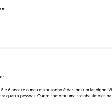
 e 
0% complete
ser
 8 e 6 anos) e o meu maior sonho é dar-lhes um lar digno. 
a quatro pessoas. Quero comprar uma casinha simples na a