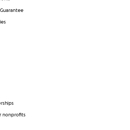
 Guarantee
ies
rships
 nonprofits