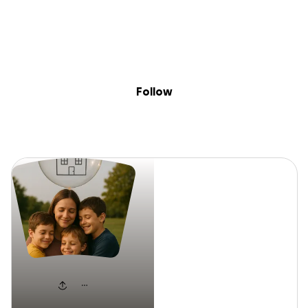
Sig
Skip to content
Donate
Fundraise
About
in
Maria
Follow
Maria