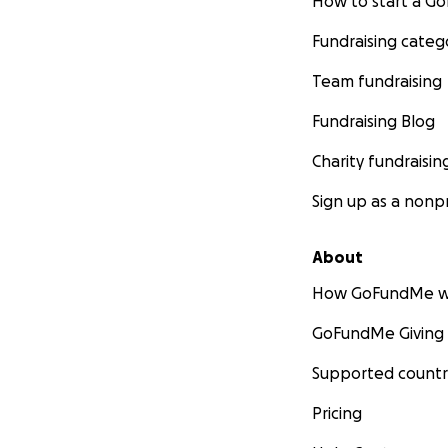
How to start a 
Fundraising categ
Team fundraising
Fundraising Blog
Charity fundraisin
Sign up as a nonpr
About
How GoFundMe w
GoFundMe Giving
Supported countr
Pricing