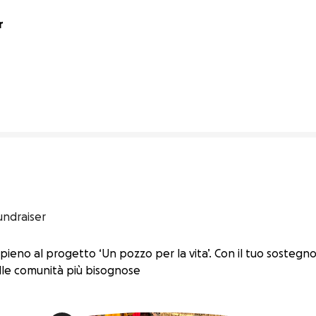
 
0% complete
undraiser
pieno al progetto ‘Un pozzo per la vita’. Con il tuo sosteg
alle comunità più bisognose