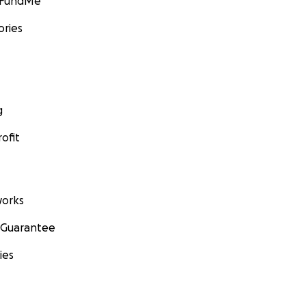
GoFundMe
ories
g
ofit
orks
 Guarantee
ies