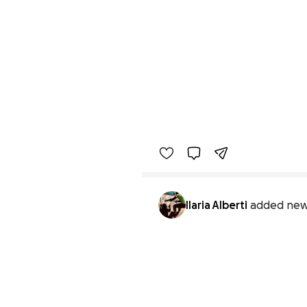
Ilaria Alberti
added new