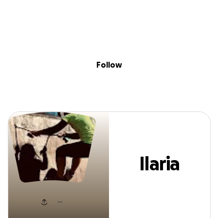
Sig
Skip to content
Donate
Fundraise
About
in
Ilaria Alberti
Follow
Ilaria
Alberti