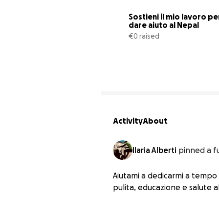
Sostieni il mio lavoro per
dare aiuto al Nepal
€0 raised
Activity
About
Ilaria Alberti
pinned a f
Aiutami a dedicarmi a tempo 
pulita, educazione e salute 