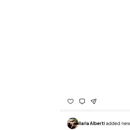
Ilaria Alberti
added new