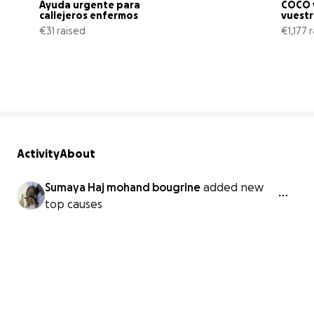
Ayuda urgente para 
COCO y
callejeros enfermos
vuest
€31 raised
€1,177 
16% complete
Activity
About
Sumaya Haj mohand bougrine
added new
top causes