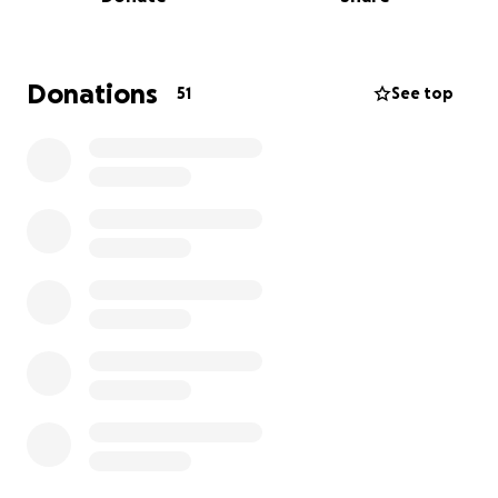
und genau das wollen wir ändern!
Mit eurer Unterstützung möchten wir die Wand
erneuern und erneut von Tasso gestalten lassen. So
Donations
51
See top
kann dieser besondere Ort wieder zu dem werden,
was er einmal war: ein Stück Kultur mitten in unserer
Stadt.
Wofür wir sammeln:
Aufbereitung und Sanierung der Wandfläche
Materialien & technische Umsetzung
Künstlerische Neugestaltung durch Tasso
Jeder Beitrag, ob groß oder klein, bringt uns diesem
Ziel näher. Gemeinsam können wir dafür sorgen,
dass Zwickau nicht nur grau bleibt, sondern auch