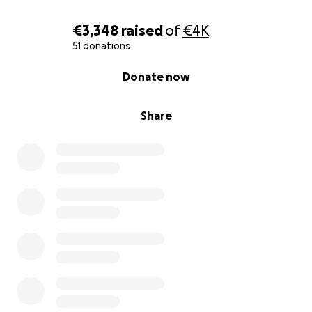
guten Zweck dient – entweder für die
Wiederbelebung unseres Wahrzeichens oder für
€3,348
raised
of
€4K
Kinder, die unsere Unterstützung brauchen.
51 donations
0% complete
Donate now
Share