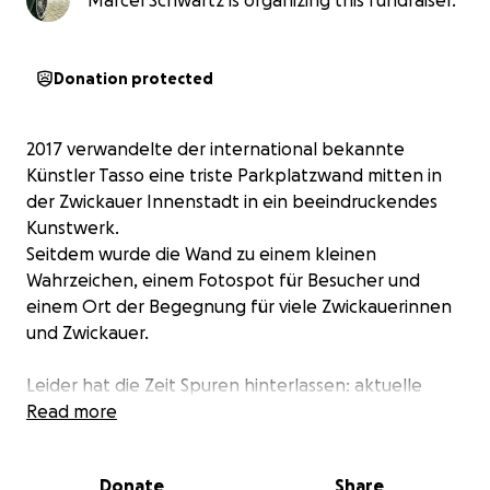
Marcel Schwartz is organizing this fundraiser.
Donation protected
2017 verwandelte der international bekannte
Künstler Tasso eine triste Parkplatzwand mitten in
der Zwickauer Innenstadt in ein beeindruckendes
Kunstwerk.
Seitdem wurde die Wand zu einem kleinen
Wahrzeichen, einem Fotospot für Besucher und
einem Ort der Begegnung für viele Zwickauerinnen
und Zwickauer.
Leider hat die Zeit Spuren hinterlassen: aktuelle
Bauarbeiten, Witterung und äußere Einflüsse haben
Read more
das Bild stark beschädigt. Heute ist von der
einstigen Strahlkraft kaum noch etwas zu sehen –
Donate
Share