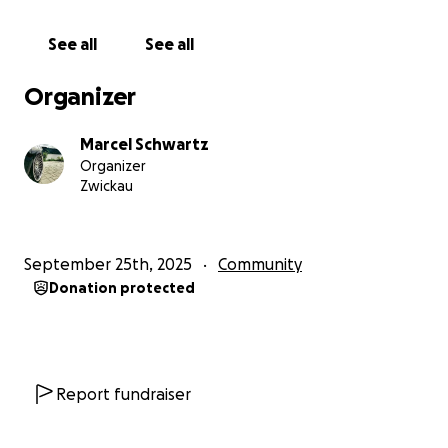
weiterhin leuchtet und inspiriert.
See all
See all
Unterstützt uns bitte bei diesem Projekt – und helft
mit, dass die Tasso-Wand wieder zu einem echten
Organizer
Highlight unserer Stadt wird!
Marcel Schwartz
Vielen Dank für eure Hilfe
Organizer
Zwickau
Transparenz & Weitergabe
Die genannten Kosten für die Wiederherstellung der
September 25th, 2025
Community
Wand sind eine grobe Schätzung und können je
Donation protected
nach Aufwand variieren.
Sollten wir unser Spendenziel übertreffen oder
mehr Geld eingehen, als für die Umsetzung
notwendig ist, wird der gesamte überschüssige
Betrag an ein Kinderheim in Zwickau gespendet.
Report fundraiser
So stellen wir sicher, dass wirklich jeder Euro einem