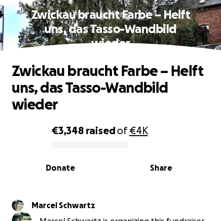
Zwickau braucht Farbe – Helft
uns, das Tasso-Wandbild
wieder
Zwickau braucht Farbe – Helft
uns, das Tasso-Wandbild
wieder
€3,348
raised
of
€4K
0% complete
Donate
Share
Marcel Schwartz