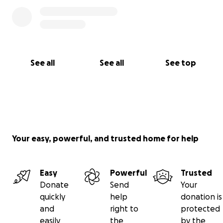
See all
See all
See top
Your easy, powerful, and trusted home for help
Easy
Powerful
Trusted
Donate
Send
Your
quickly
help
donation is
and
right to
protected
easily
the
by the