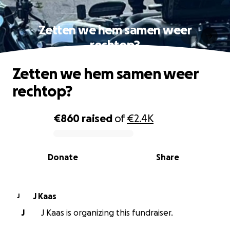
Zetten we hem samen weer
rechtop?
Zetten we hem samen weer
rechtop?
€860
raised
of
€2.4K
0% complete
Donate
Share
J Kaas
J
J
J Kaas is organizing this fundraiser.