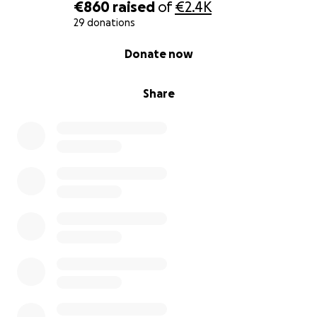
€860
raised
of
€2.4K
29 donations
0% complete
Donate now
Share