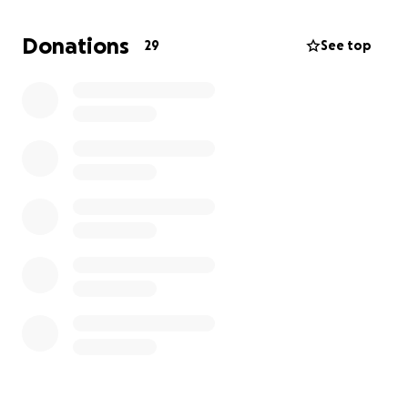
Maar dat was hun reden.
Donations
29
See top
Nu staat mijn motor kapot en krijg ik de rekening.
Via deze weg probeer ik de financiële pijn te
verzachten.
Het gehele bedrag halen is natuurlijk top maar alles
is mooi meegenomen.
Bij voorbaat dank.