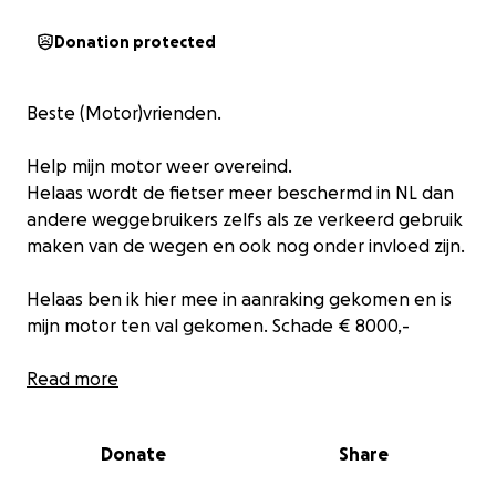
Donation protected
Beste (Motor)vrienden.
Help mijn motor weer overeind.
Helaas wordt de fietser meer beschermd in NL dan
andere weggebruikers zelfs als ze verkeerd gebruik
maken van de wegen en ook nog onder invloed zijn.
Helaas ben ik hier mee in aanraking gekomen en is
mijn motor ten val gekomen. Schade € 8000,-
Bij de tegenpartij valt niks te halen.
Read more
Het gaat om 2 junks die niet op het fietspad wilde
fietsen omdat 1 van de 2 hun ribben hadden
Donate
Share
gekneusd, ze wisten zelf niet wie van de 2.