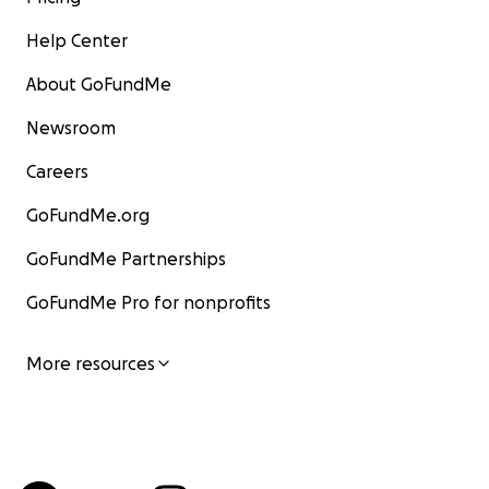
Help Center
About GoFundMe
Newsroom
Careers
GoFundMe.org
GoFundMe Partnerships
GoFundMe Pro for nonprofits
More resources