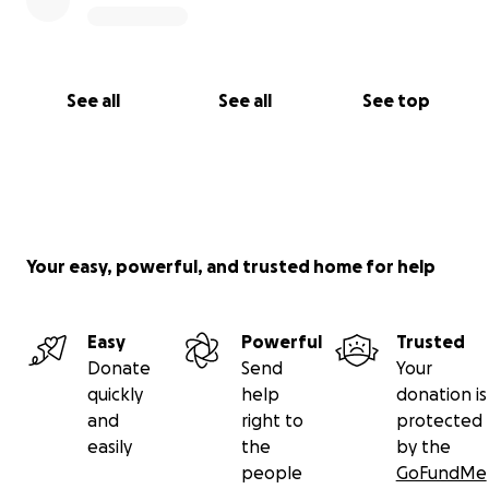
See all
See all
See top
Your easy, powerful, and trusted home for help
Easy
Powerful
Trusted
Donate
Send
Your
quickly
help
donation is
and
right to
protected
easily
the
by the
people
GoFundMe