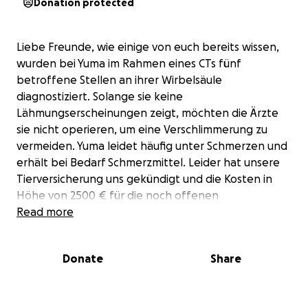
Donation protected
Liebe Freunde, wie einige von euch bereits wissen,
wurden bei Yuma im Rahmen eines CTs fünf
betroffene Stellen an ihrer Wirbelsäule
diagnostiziert. Solange sie keine
Lähmungserscheinungen zeigt, möchten die Ärzte
sie nicht operieren, um eine Verschlimmerung zu
vermeiden. Yuma leidet häufig unter Schmerzen und
erhält bei Bedarf Schmerzmittel. Leider hat unsere
Tierversicherung uns gekündigt und die Kosten in
Höhe von 2500 € für die noch offenen
Behandlungen in der Tierklinik nicht übernommen.
Read more
Zudem braucht Yuma dringend Physiotherapie, um
halbwegs schmerzfrei zu werden. Innerhalb von drei
Donate
Share
Monaten hatte sie bereits ihren dritten
Bandscheibenvorfall, und die Genesung fällt ihr
schwer. Unsere finanziellen Mittel sind langsam