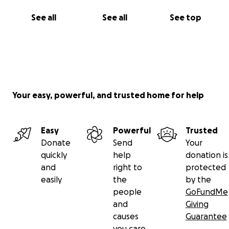
See all
See all
See top
Your easy, powerful, and trusted home for help
Easy
Powerful
Trusted
Donate
Send
Your
quickly
help
donation is
and
right to
protected
easily
the
by the
people
GoFundMe
and
Giving
causes
Guarantee
you care