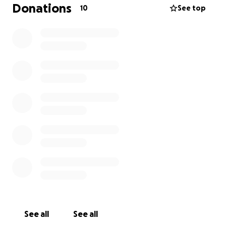
erschöpft, weshalb wir erneut eine Spendenaktion
Donations
10
See top
starten. Auch eine kleine Unterstützung von 1 €
kann Yuma sehr helfen. Herzlichen Dank für eure
Unterstützung! ❤️
See all
See all