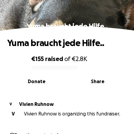
Yuma braucht jede Hilfe..
Yuma braucht jede Hilfe..
€155
raised
of
€2.8K
0% complete
Donate
Share
Vivien Ruhnow
V
V
Vivien Ruhnow is organizing this fundraiser.