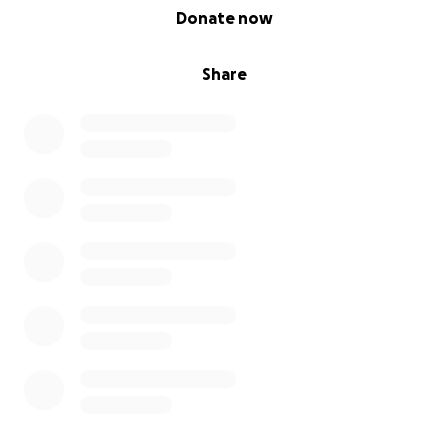
0% complete
Donate now
Share