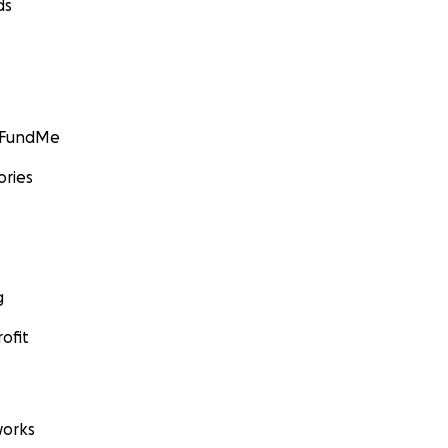
ds
GoFundMe
ories
g
ofit
orks