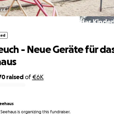
sed
für euch - Neue Geräte für das Kinde
sed
 euch - Neue Geräte für da
haus
70
raised
of
€6K
Seehaus
Seehaus is organizing this fundraiser.