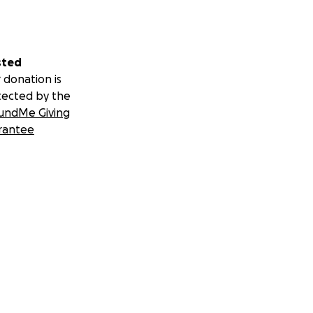
sted
 donation is
tected by the
undMe Giving
rantee