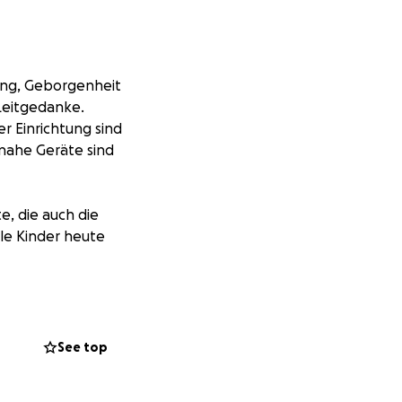
ung, Geborgenheit
 Leitgedanke.
 Einrichtung sind
nahe Geräte sind
e, die auch die
ele Kinder heute
f care, security,
ple. But
he facility has
See top
oriented