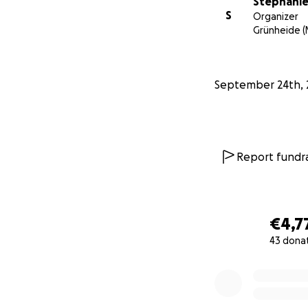
Stephanie
S
Organizer
Grünheide (
September 24th, 
Report fundra
€4,7
43 dona
0% complete