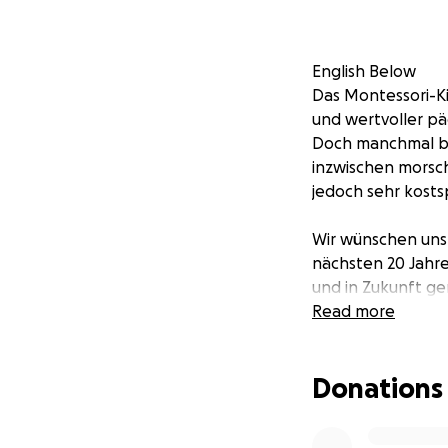
English Below
Das Montessori-Ki
und wertvoller päd
Doch manchmal bra
inzwischen morsch
jedoch sehr kostsp
Wir wünschen uns 
nächsten 20 Jahre
und in Zukunft g
Read more
The Montessori Chi
and valuable educa
Donations
sometimes even t
become decayed a
equipment is very 