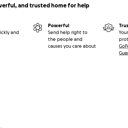
werful, and trusted home for help
Powerful
Tru
ickly and
Send help right to
Your
the people and
pro
causes you care about
GoF
Gua