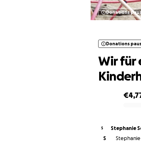
Donations pau
Wir 
Donations pau
Wir für
Kinder
€4,7
0% complete
Stephanie 
S
S
Stephanie 