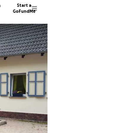
n
Start a
GoFundMe