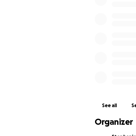
We wish for our ch
for the next 20 ye
the future can pl
See all
Se
Organizer