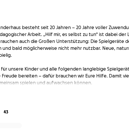
nderhaus besteht seit 20 Jahren – 20 Jahre voller Zuwend
agogischer Arbeit. „Hilf mir, es selbst zu tun“ ist dabei der
uchen auch die Großen Unterstützung: Die Spielgeräte der
 und bald möglicherweise nicht mehr nutzbar. Neue, natur
ielig.
für unsere Kinder und alle folgenden langlebige Spielgerät
 Freude bereiten – dafür brauchen wir Eure Hilfe. Damit vi
emeinsam spielen und aufwachsen können.
ldren’s House has been around for 20 years – 20 years full o
tional work. “Help me to do it myself” is the guiding princi
he grown-ups need support: the playground equipment at t
43
nd may soon no longer be usable. However, new, nature-
costly.