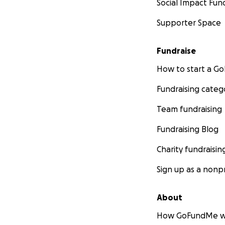
Social Impact Fun
Supporter Space
Fundraise
How to start a 
Fundraising categ
Team fundraising
Fundraising Blog
Charity fundraisin
Sign up as a nonpr
About
How GoFundMe w