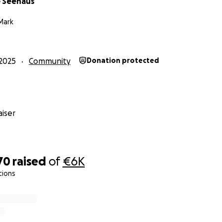
 Seehaus
Mark
2025
Community
Donation protected
iser
70
raised
of
€6K
tions