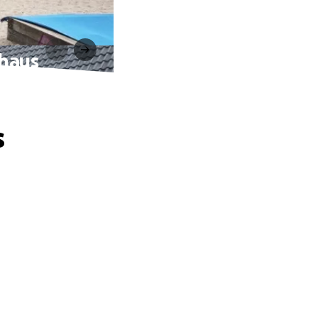
rhaus
s