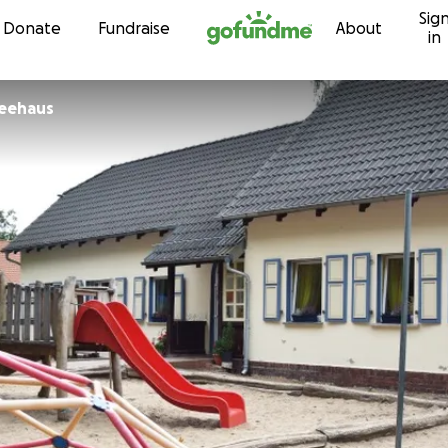
Sig
Skip to content
Donate
Fundraise
About
in
Seehaus