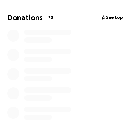
versetzt, eine Bühne gebaut, neue Stühle gekauft
und natürlich auch ein Umzug finanziert werden. Wir
Donations
70
See top
sind für jeden Euro dankbar, den ihr zur Realisierung
dieses großen Projektes beitragen könnt.
Werdet Teil von unserem Wir.