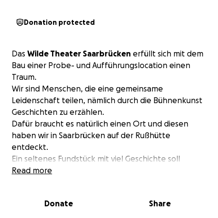
Donation protected
Das
Wilde Theater Saarbrücken
erfüllt sich mit dem
Bau einer Probe- und Aufführungslocation einen
Traum.
Wir sind Menschen, die eine gemeinsame
Leidenschaft teilen, nämlich durch die Bühnenkunst
Geschichten zu erzählen.
Dafür braucht es natürlich einen Ort und diesen
haben wir in Saarbrücken auf der Rußhütte
entdeckt.
Ein seltenes Fundstück mit viel Geschichte soll
umgebaut werden. Ursprünglich haben in dieser
Read more
Halle Nonnen gegessen und nun soll es als Bühne
für Groß und Klein dienen.
Donate
Share
Dafür braucht es neben vielen fleißigen Helfern
aber auch einiges an Geldern. Es müssen Wände