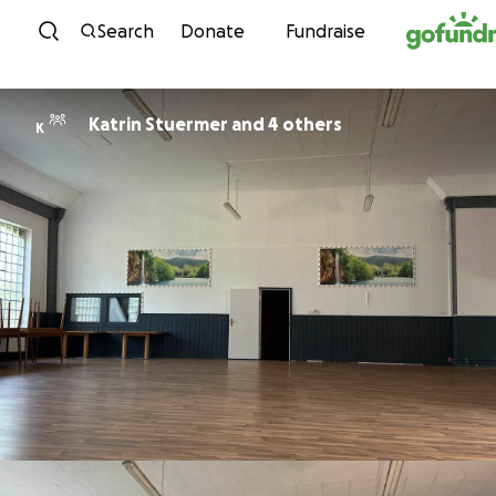
Skip to content
Search
Donate
Fundraise
Katrin Stuermer and 4 others
K