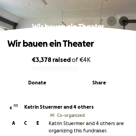
Wir bauen ein Theater
Wir bauen ein Theater
€3,378
raised
of
€4K
0% complete
Donate
Share
Katrin Stuermer and 4 others
K
Co-organized
A
C
E
Katrin Stuermer and 4 others are
organizing this fundraiser.