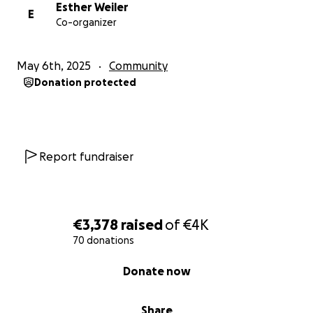
Esther Weiler
E
Co-organizer
May 6th, 2025
Community
Donation protected
Report fundraiser
€3,378
raised
of
€4K
70 donations
0% complete
Donate now
Share