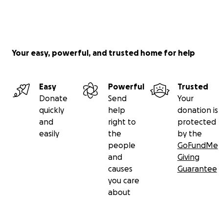
Your easy, powerful, and trusted home for help
Easy
Powerful
Trusted
Donate
Send
Your
quickly
help
donation is
and
right to
protected
easily
the
by the
people
GoFundMe
and
Giving
causes
Guarantee
you care
about