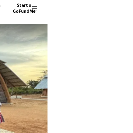
n
Start a
GoFundMe
F
A
29 dono