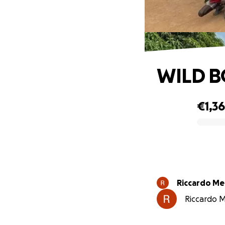
WILD B
€1,3
0% complete
Riccardo Me
Riccardo M