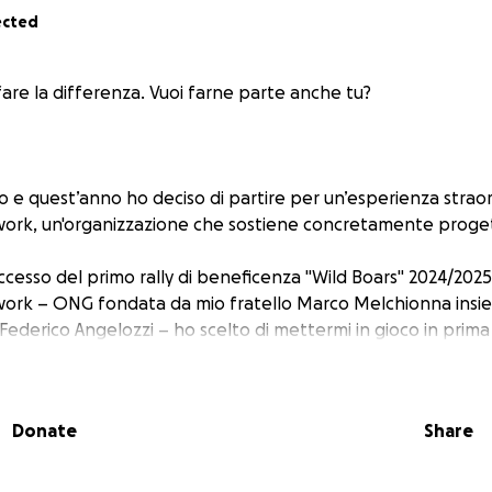
ected
fare la differenza. Vuoi farne parte anche tu?
o e quest’anno ho deciso di partire per un’esperienza straor
ork, un'organizzazione che sostiene concretamente progetti s
ccesso del primo rally di beneficenza "Wild Boars" 2024/2025
ork – ONG fondata da mio fratello Marco Melchionna insiem
Federico Angelozzi – ho scelto di mettermi in gioco in prim
ità locali lungo un viaggio unico.
icembre, ritorno a metà Gennaio.
Donate
Share
6.500 km di solidarietà