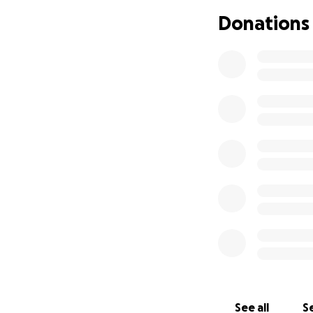
Partiremo dall’Ita
Donations
Spagna, Marocco, 
Durante il tragit
disabili (Associat
scuolabus, destinat
I progetti che so
Oltre alla conseg
progetti fondamen
⭐ Starlink, pannel
(Guinea-Bissau)
Latte in polvere 
Computer portatili
See all
Se