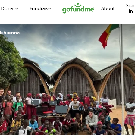
Sig
Skip to content
Donate
Fundraise
About
in
lchionna