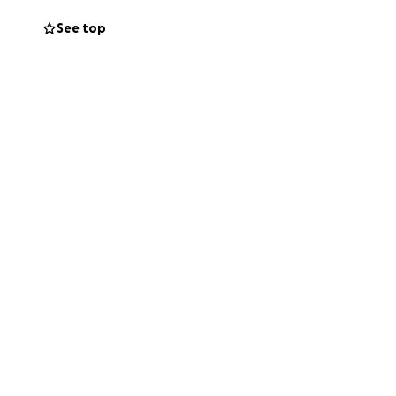
See top
nazione finale.
ssociazione per
irò su uno
irettamente alcuni
 scuola di Varela