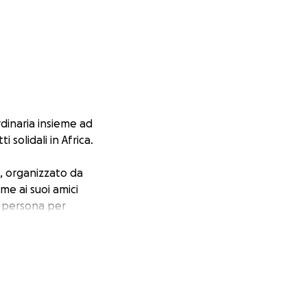
dinaria insieme ad
olidali in Africa.
, organizzato da
e ai suoi amici
a persona per