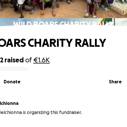
WILD BOARS CHARITY RALLY
OARS CHARITY RALLY
62
raised
of
€1.6K
Donate
Share
lchionna
elchionna is organizing this fundraiser.