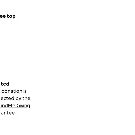
ee top
ry adventure with
ojects across
zed by Africa
 with his friends
 and support local
sted
 donation is
tected by the
undMe Giving
rantee