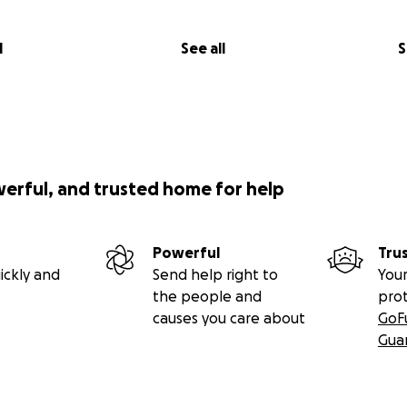
ke a difference. Want to be part of it too?
l
See all
S
do, and this year I’ve decided to embark on an extraordina
ork, an organization that actively supports humanitarian pr
ccess of the first charity rally “Wild Boars 2024/2025,” organi
werful, and trusted home for help
an NGO founded by my brother Marco Melchionna together
d Federico Angelozzi – I’ve chosen to personally take part
 this unique journey.
Powerful
Tru
ickly and
Send help right to
Your
of December
the people and
pro
ry
causes you care about
GoF
Gua
,500 km of solidarity
aly and cross six countries: