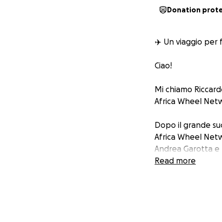
Donation prot
✈️ Un viaggio per 
Ciao!
Mi chiamo Riccard
Africa Wheel Netw
Dopo il grande su
Africa Wheel Netw
Andrea Garotta e 
sostenere le comun
Read more
Partenza a fine D
Il Percorso: oltre 