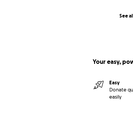
✈️ A journey to ma
Hi there!
See al
My name is Riccar
Africa Wheel Netw
Africa.
After the great su
Your easy, po
Wheel Network – 
Andrea Garotta an
communities along
Easy
Donate qu
Departure: end 
easily
Return: mid-Janua
The Route: Over 6
We’ll start from It