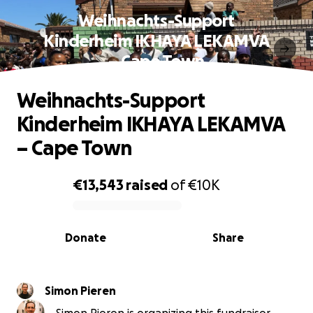
Weihnachts-Support
Kinderheim IKHAYA LEKAMVA
– Cape Town
Weihnachts-Support
Kinderheim IKHAYA LEKAMVA
– Cape Town
€13,543
raised
of
€10K
0% complete
Donate
Share
Simon Pieren