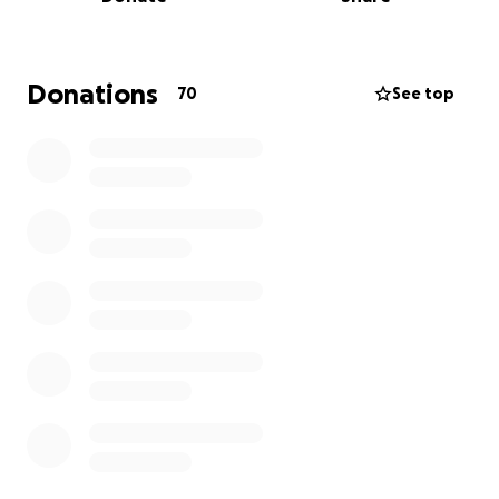
Ebenso konnten wir die Küche neu ausstatten und
neue Regale für Gemeinschaftsräume bauen.
Auch dieses Jahr möchten wir unseren Aufenthalt in
Donations
70
See top
Cape Town wieder nutzen, um Aufmerksamkeit für
diese tolle Arbeit zu leisten.
Ich (Simon Pieren) werde persönlich dafür sorgen,
dass die Spendengelder dort ankommen, wo sie
gebraucht werden und nicht auf dubiosen Wegen
(wie das hier leider manchmal so ist) abhanden
kommen.
Hier ein paar Anregungen, was einzelne
Geldbeträge ermöglichen können:
10€
– Ein Kind kann für einen Monat mit sauberem
Trinkwasser versorgt werden
25€
– Ein Kind kann für einen Monat komplett mit