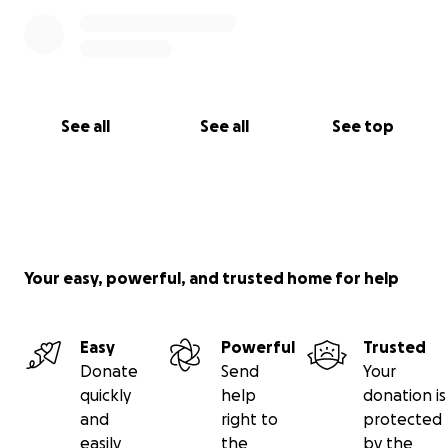
See all
See all
See top
Your easy, powerful, and trusted home for help
Easy
Powerful
Trusted
Donate
Send
Your
quickly
help
donation is
and
right to
protected
easily
the
by the