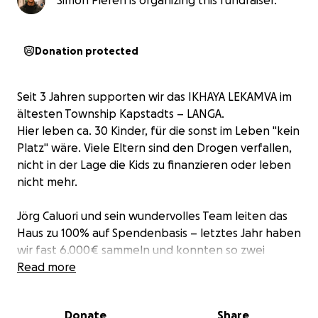
Simon Pieren is organizing this fundraiser.
Donation protected
Seit 3 Jahren supporten wir das IKHAYA LEKAMVA im
ältesten Township Kapstadts – LANGA.
Hier leben ca. 30 Kinder, für die sonst im Leben "kein
Platz" wäre. Viele Eltern sind den Drogen verfallen,
nicht in der Lage die Kids zu finanzieren oder leben
nicht mehr.
Jörg Caluori und sein wundervolles Team leiten das
Haus zu 100% auf Spendenbasis – letztes Jahr haben
wir fast 6.000€ sammeln und konnten so zwei
komplette Autoladungen mit Lebensmitteln,
Read more
Hygieneprodukten, Haushaltswaren und vieles mehr
besorgen.
Donate
Share