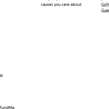
causes you care about
GoF
Gua
ds
GoFundMe