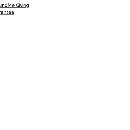
undMe Giving
rantee