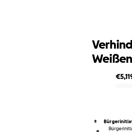
V
Verhind
Weißen
€5,11
0% complete
Bürgeriniti
B
Bürgerinit