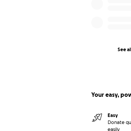
See al
Your easy, po
Easy
Donate qu
easily