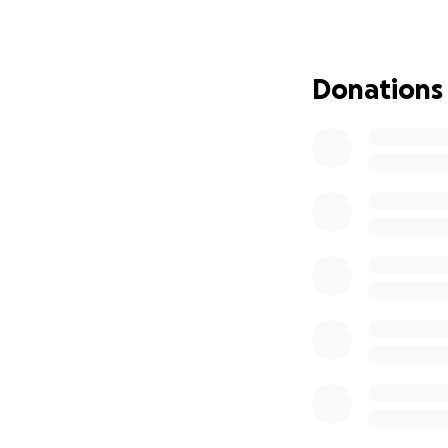
Nach pauschaler A
eingereichten Dok
Rechtsberatung e
dies ist am 25.08.
Donations