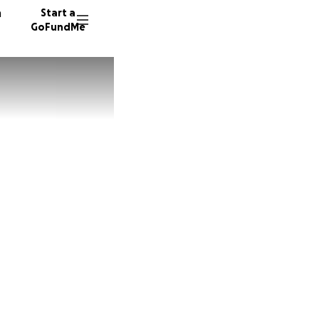
n
Start a
GoFundMe
M
46 dono