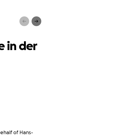
er
 in der
behalf of Hans-