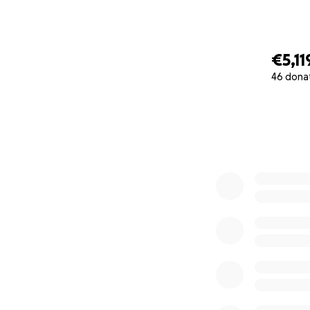
€5,11
46 dona
0% complete