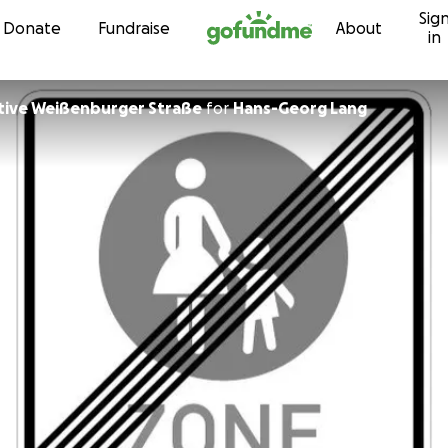
Sig
Skip to content
Donate
Fundraise
About
in
ative Weißenburger Straße
for
Hans-Georg Lang