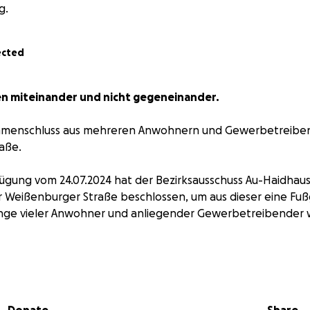
g.
ected
en miteinander und nicht gegeneinander.
ammenschluss aus mehreren Anwohnern und Gewerbetreiben
aße.
ügung vom 24.07.2024 hat der Bezirksausschuss Au-Haidhau
r Weißenburger Straße beschlossen, um aus dieser eine Fu
nge vieler Anwohner und anliegender Gewerbetreibender 
r uns gegen die Teileinziehung vor dem Verwaltungsgerich
ch unmittelbar an den dabei anfallenden Anwalts- und Geric
bei, unser Engagement aufrechterhalten zu können.