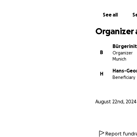
See all
Se
Organizer 
Bürgerini
B
Organizer
Munich
Hans-Geo
H
Beneficiary
August 22nd, 2024
Report fundra