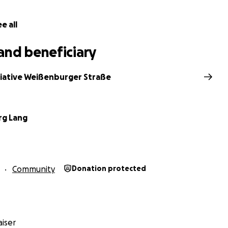
e all
and beneficiary
tiative Weißenburger Straße
rg Lang
Community
Donation protected
iser