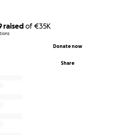
9
raised
of
€35K
tions
Donate now
Share