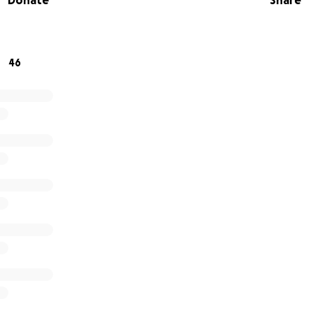
Donate
Share
bsage des Verwaltungsgerichts im Rahmen eines Eilverfahr
umente wurde nicht detailliert geprüft) hat uns unsere
mpfohlen, Beschwerde bei bayrischen Verwaltungsgerichts
2024 erfolgt.
46