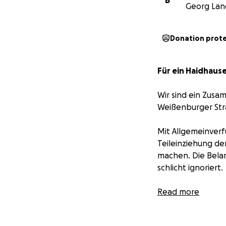
B
Georg Lan
Donation prot
Für ein Haidhaus
Wir sind ein Zus
Weißenburger Str
Mit Allgemeinverf
Teileinziehung de
machen. Die Bela
schlicht ignoriert.
Derzeit wehren wi
Read more
beteiligen Sie si
helfen uns so da