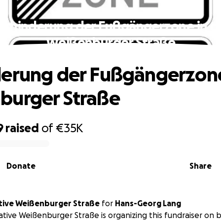
erhinderung der Fußgängerzone in d
Weißenburger Straße
erung der Fußgängerzone
burger Straße
9
raised
of
€35K
Donate
Share
ative Weißenburger Straße
for
Hans-Georg Lang
iative Weißenburger Straße is organizing this fundraiser on 