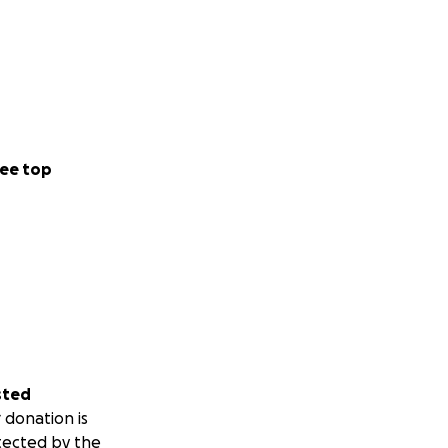
ee top
sted
 donation is
tected by the