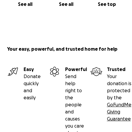
See all
See all
See top
Your easy, powerful, and trusted home for help
Easy
Powerful
Trusted
Donate
Send
Your
quickly
help
donation is
and
right to
protected
easily
the
by the
people
GoFundMe
and
Giving
causes
Guarantee
you care