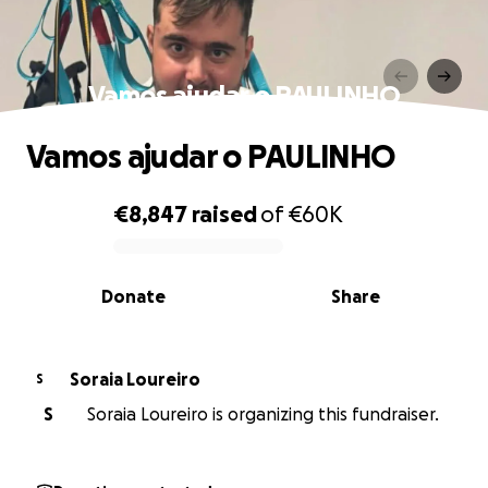
Vamos ajudar o PAULINHO
Vamos ajudar o PAULINHO
€8,847
raised
of
€60K
0% complete
Donate
Share
Soraia Loureiro
S
S
Soraia Loureiro is organizing this fundraiser.