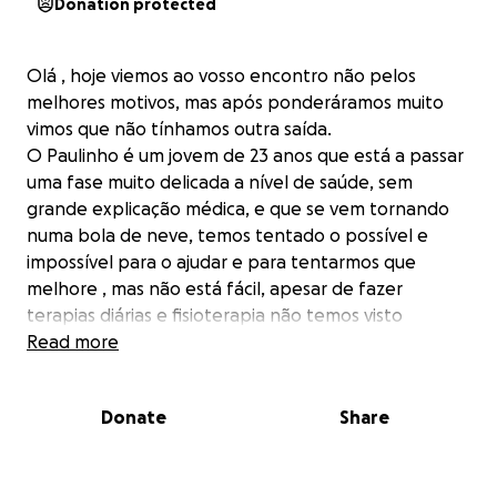
Donation protected
Olá , hoje viemos ao vosso encontro não pelos
melhores motivos, mas após ponderáramos muito
vimos que não tínhamos outra saída.
O Paulinho é um jovem de 23 anos que está a passar
uma fase muito delicada a nível de saúde, sem
grande explicação médica, e que se vem tornando
numa bola de neve, temos tentado o possível e
impossível para o ajudar e para tentarmos que
melhore , mas não está fácil, apesar de fazer
terapias diárias e fisioterapia não temos visto
grandes progressos ou mesmo nenhuns .
Read more
Foi-lhe diagnosticado um problema no cérebro que
fez com que varias células morressem e
Donate
Share
consequentemente perdesse alguns neurónios , o
que lhe afetou varias partes do corpo , como a fala ,
o andar , entre muitas outras coisas ..